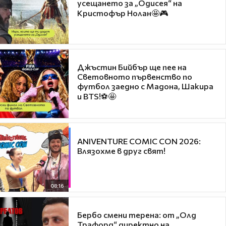
усещането за „Одисея“ на
Кристофър Нолан🤩🎮
Джъстин Бийбър ще пее на
Световното първенство по
футбол заедно с Мадона, Шакира
и BTS!⚽🤩
ANIVENTURE COMIC CON 2026:
Влязохме в друг свят!
08:16
Бербо смени терена: от „Олд
Трафорд“ директно на