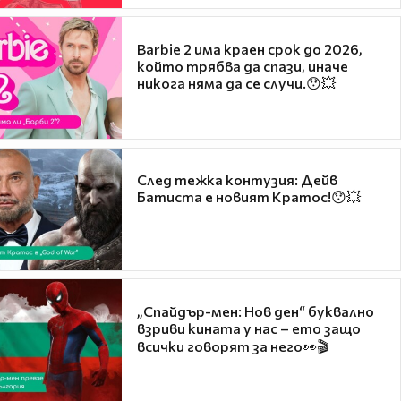
Barbie 2 има краен срок до 2026,
който трябва да спази, иначе
никога няма да се случи.😯💥
След тежка контузия: Дейв
Батиста е новият Кратос!😯💥
„Спайдър-мен: Нов ден“ буквално
взриви кината у нас – ето защо
всички говорят за него👀🎬