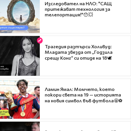
Изследовател на НЛО: "САЩ
притежават технология за
телепортация!"😯💥
Трагедия разтърси Холивуд:
Младата звезда от „Годзила
срещу Конг“ си отиде на 18🕊️
Ламин Ямал: Момчето, което
покори света на 19 — историята
на новия символ във футбола🤩⚽