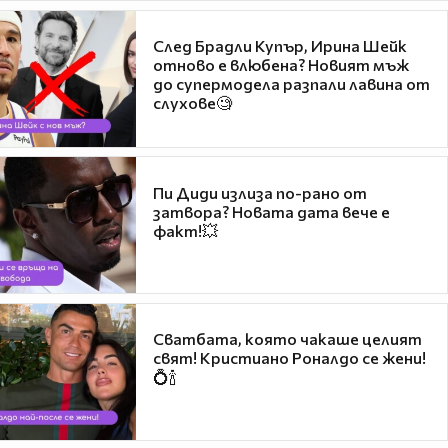
След Брадли Купър, Ирина Шейк
отново е влюбена? Новият мъж
до супермодела разпали лавина от
слухове🧐
Пи Диди излиза по-рано от
затвора? Новата дата вече е
факт!💥
Сватбата, която чакаше целият
свят! Кристиано Роналдо се жени!
💍🍾