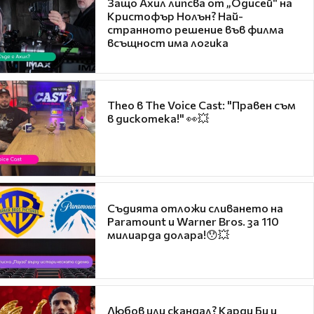
Защо Ахил липсва от „Одисей“ на
Кристофър Нолън? Най-
странното решение във филма
всъщност има логика
Theo в The Voice Cast: "Правен съм
в дискотека!" 👀💥
Съдията отложи сливането на
Paramount и Warner Bros. за 110
милиарда долара!😯💥
Любов или скандал? Карди Би и