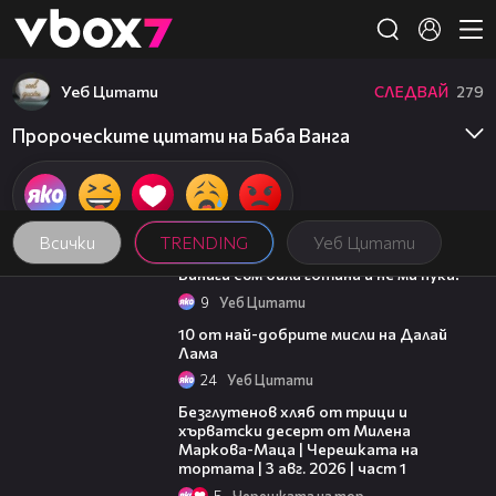
Member of
👾
Уеб Цитати
СЛЕДВАЙ
279
Пророческите цитати на Баба Ванга
Всички
TRENDING
Уеб Цитати
01:48
Винаги съм била готина и не ми пука!
9
Уеб Цитати
01:48
10 от най-добрите мисли на Далай
Лама
24
Уеб Цитати
16:02
Безглутенов хляб от трици и
хърватски десерт от Милена
Маркова-Маца | Черешката на
тортата | 3 авг. 2026 | част 1
5
Черешката на тортата