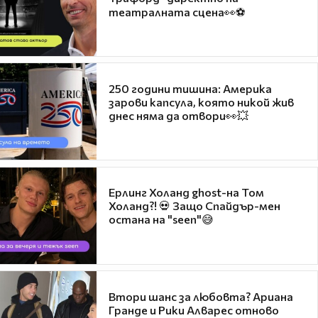
театралната сцена👀⚽
250 години тишина: Америка
зарови капсула, която никой жив
днес няма да отвори👀💥
Ерлинг Холанд ghost-на Том
Холанд?! 💀 Защо Спайдър-мен
остана на "seen"😅
Втори шанс за любовта? Ариана
Гранде и Рики Алварес отново