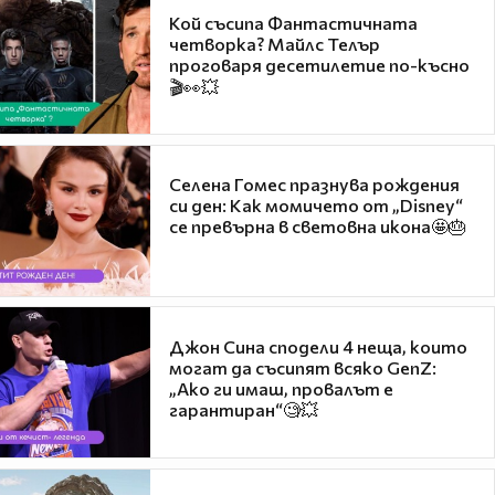
Кой съсипа Фантастичната
четворка? Майлс Телър
проговаря десетилетие по-късно
🎬👀💥
Селена Гомес празнува рождения
си ден: Как момичето от „Disney“
се превърна в световна икона🤩🎂
Джон Сина сподели 4 неща, които
могат да съсипят всяко GenZ:
„Ако ги имаш, провалът е
гарантиран“🧐💥