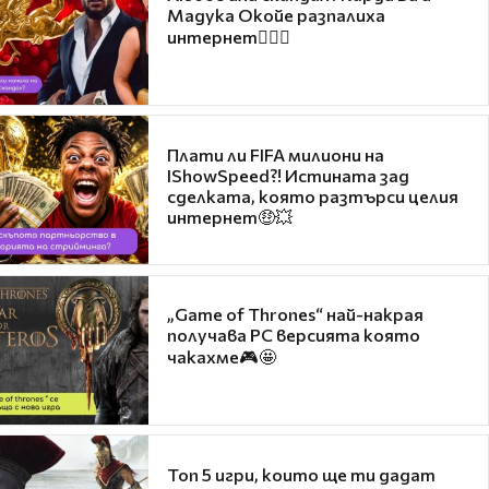
Мадука Окойе разпалиха
интернет❤️‍🔥🔥
Плати ли FIFA милиони на
IShowSpeed?! Истината зад
сделката, която разтърси целия
интернет🤑💥
„Game of Thrones“ най-накрая
получава PC версията която
чакахме🎮🤩
Топ 5 игри, които ще ти дадат