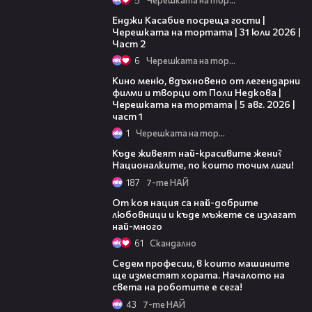
16:45
Енджи Касабие посреща гости |
Черешката на тортата | 31 юли 2026 |
Част 2
6
Черешката на тортата
15:39
Кино меню, вдъхновено от легендарни
филми и творци от Поли Недкова |
Черешката на тортата | 5 авг. 2026 |
част 1
1
Черешката на тортата
05:37
Къде живеят най-красивите жени?
Националките, по които точим лиги!
187
7-те НАЙ
03:34
От коя нация са най-добрите
любовници и къде мъжете се излагат
най-много
61
Скандално
06:06
Седем професии, в които машините
ще изместят хората. Началото на
света на роботите е сега!
43
7-те НАЙ
04:50