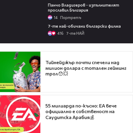
Панчо Владигеров - изпълнителят
прославил България
14
Портретъ
01:54
7-те най-обичани български филма
416
7-те НАЙ
Тийнейджър почти спечели над
милион долара с тотален гейминг
трол😯💥
55 милиарда по-късно: EA вече
официално е собственост на
Саудитска Арабия💰