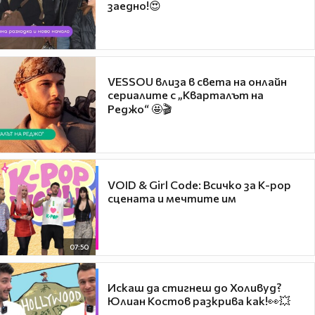
заедно!😍
VESSOU влиза в света на онлайн
сериалите с „Кварталът на
Реджо“ 🤩🎬
VOID & Girl Code: Всичко за K-pop
сцената и мечтите им
07:50
Искаш да стигнеш до Холивуд?
Юлиан Костов разкрива как!👀💥