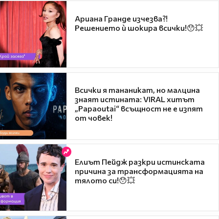
Ариана Гранде изчезва?!
Решението ѝ шокира всички!😯💥
Всички я тананикат, но малцина
знаят истината: VIRAL хитът
„Papaoutai“ всъщност не е изпят
от човек!
Елиът Пейдж разкри истинската
причина за трансформацията на
тялото си!😯💥