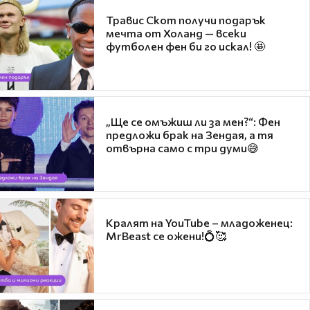
Травис Скот получи подарък
мечта от Холанд — всеки
футболен фен би го искал! 🤩
„Ще се омъжиш ли за мен?“: Фен
предложи брак на Зендая, а тя
отвърна само с три думи😅
Кралят на YouTube – младоженец:
MrBeast се ожени!💍🥰