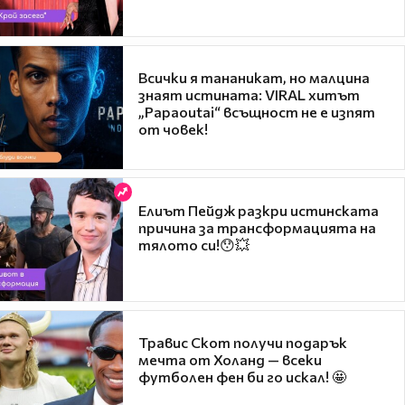
Всички я тананикат, но малцина
знаят истината: VIRAL хитът
„Papaoutai“ всъщност не е изпят
от човек!
Елиът Пейдж разкри истинската
причина за трансформацията на
тялото си!😯💥
Травис Скот получи подарък
мечта от Холанд — всеки
футболен фен би го искал! 🤩