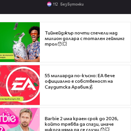
112
Без Бутонки
Тийнейджър почти спечели над
милион долара с тотален гейминг
трол😯💥
55 милиарда по-късно: EA вече
официално е собственост на
Саудитска Арабия💰
Barbie 2 има краен срок до 2026,
който трябва да спази, иначе
никога няма да се случи.😯💥