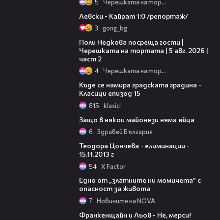
5
Черешката на тортата
05:57
Левски - Кайрат 1:0 /репортаж/
3
gong_bg
13:03
Поли Недкова посреща гости |
Черешката на тортата | 5 авг. 2026 |
част 2
4
Черешката на тортата
03:03
Къде се намира градската градина -
Класици епизод 15
815
klasici
10:05
Защо в някои майонези няма яйца
6
Здравей България
03:56
Теодора Цончева - елиминации -
15.11.2013 г
54
X Factor
04:04
Едно от „златните ни момичета” с
опасност за живота
7
Новините на NOVA
09:32
Франкенщайн и Льов - Не, мерси!