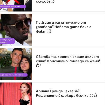
слухове🧐
Пи Диди излиза по-рано от
затвора? Новата дата вече е
факт!💥
Сватбата, която чакаше целият
свят! Кристиано Роналдо се жени!
💍🍾
Ариана Гранде изчезва?!
Решението ѝ шокира всички!😯💥