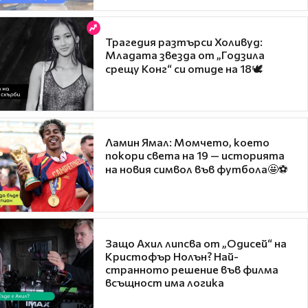
Трагедия разтърси Холивуд:
Младата звезда от „Годзила
срещу Конг“ си отиде на 18🕊️
Ламин Ямал: Момчето, което
покори света на 19 — историята
на новия символ във футбола🤩⚽
Защо Ахил липсва от „Одисей“ на
Кристофър Нолън? Най-
странното решение във филма
всъщност има логика