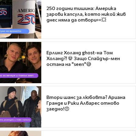
250 години тишина: Америка
зарови капсула, която никой жив
днес няма да отвори👀💥
Ерлинг Холанд ghost-на Том
Холанд?! 💀 Защо Спайдър-мен
остана на "seen"😅
Втори шанс за любовта? Ариана
Гранде и Рики Алварес отново
заедно!😍