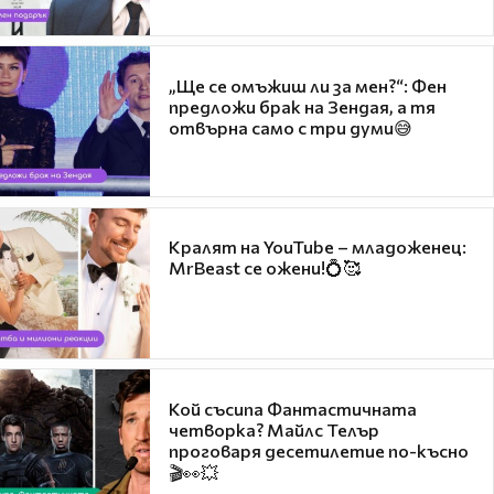
„Ще се омъжиш ли за мен?“: Фен
предложи брак на Зендая, а тя
отвърна само с три думи😅
Кралят на YouTube – младоженец:
MrBeast се ожени!💍🥰
Кой съсипа Фантастичната
четворка? Майлс Телър
проговаря десетилетие по-късно
🎬👀💥