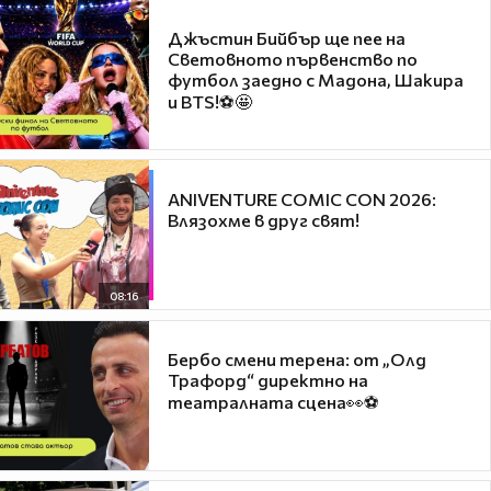
Джъстин Бийбър ще пее на
Световното първенство по
футбол заедно с Мадона, Шакира
и BTS!⚽🤩
ANIVENTURE COMIC CON 2026:
Влязохме в друг свят!
08:16
Бербо смени терена: от „Олд
Трафорд“ директно на
театралната сцена👀⚽