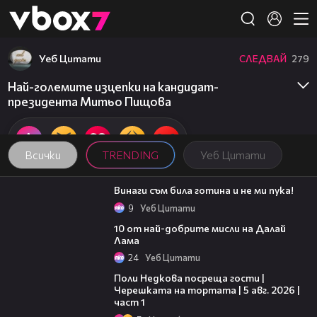
Member of
👾
Уеб Цитати
СЛЕДВАЙ
279
Най-големите изцепки на кандидат-
президента Митьо Пищова
Всички
TRENDING
Уеб Цитати
01:48
Винаги съм била готина и не ми пука!
9
Уеб Цитати
01:48
10 от най-добрите мисли на Далай
Лама
24
Уеб Цитати
19:25
Поли Недкова посреща гости |
Черешката на тортата | 5 авг. 2026 |
част 1