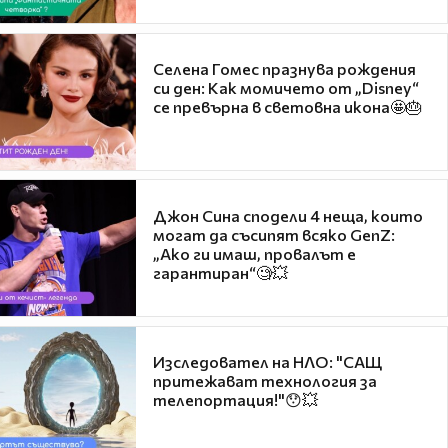
Селена Гомес празнува рождения
си ден: Как момичето от „Disney“
се превърна в световна икона🤩🎂
Джон Сина сподели 4 неща, които
могат да съсипят всяко GenZ:
„Ако ги имаш, провалът е
гарантиран“🧐💥
Изследовател на НЛО: "САЩ
притежават технология за
телепортация!"😯💥