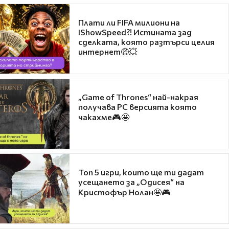
Плати ли FIFA милиони на
IShowSpeed?! Истината зад
сделката, която разтърси целия
интернет🤑💥
„Game of Thrones“ най-накрая
получава PC версията която
чакахме🎮🤩
Топ 5 игри, които ще ти дадат
усещането за „Одисея“ на
Кристофър Нолан🤩🎮