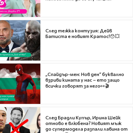
След тежка контузия: Дейв
Батиста е новият Кратос!😯💥
„Спайдър-мен: Нов ден“ буквално
взриви кината у нас – ето защо
всички говорят за него👀🎬
След Брадли Купър, Ирина Шейк
отново е влюбена? Новият мъж
до супермодела разпали лавина от