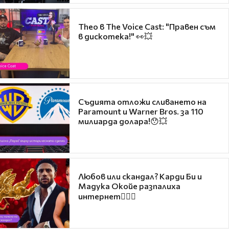
Theo в The Voice Cast: "Правен съм
в дискотека!" 👀💥
Съдията отложи сливането на
Paramount и Warner Bros. за 110
милиарда долара!😯💥
Любов или скандал? Карди Би и
Мадука Окойе разпалиха
интернет❤️‍🔥🔥