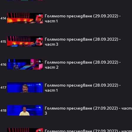
Голямото преследване (29.09.2022) -
414
част 1
250 години тишина: Америка
зарови капсула, която никой жив
днес няма да отвори👀💥
Голямото преследване (28.09.2022) -
415
част 3
Голямото преследване (28.09.2022) -
416
част 2
Ерлинг Холанд ghost-на Том
Холанд?! 💀 Защо Спайдър-мен
остана на "seen"😅
Голямото преследване (28.09.2022) -
417
част 1
Голямото преследване (27.09.2022) - част
418
Втори шанс за любовта? Ариана
3
Гранде и Рики Алварес отново
заедно!😍
Голямото преследване (27.09.2022) - част