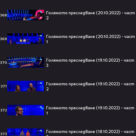
След Брадли Купър, Ирина Шейк
отново е влюбена? Новият мъж
Голямото преследване (20.10.2022) - част
до супермодела разпали лавина от
368
2
слухове🧐
Голямото преследване (20.10.2022) - част
369
1
Пи Диди излиза по-рано от
затвора? Новата дата вече е
факт!💥
Голямото преследване (19.10.2022) - част
370
3
Голямото преследване (19.10.2022) - част
371
2
Сватбата, която чакаше целият
свят! Кристиано Роналдо се жени!
💍🍾
Голямото преследване (19.10.2022) - част
372
1
Голямото преследване (18.10.2022) - част
373