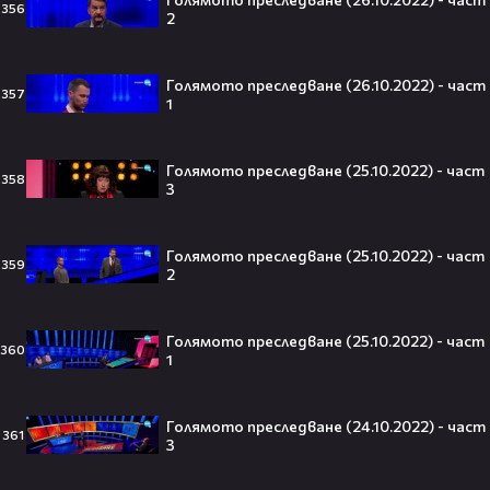
356
2
Голямото преследване
2
12:22
Голямото преследване (13.09.2022) -
част 1
Голямото преследване (26.10.2022) - част
3
Голямото преследване
357
1
Голямото преследване (25.10.2022) - част
358
3
Тийнейджър почти спечели над
милион долара с тотален гейминг
трол😯💥
Голямото преследване (25.10.2022) - част
359
2
Голямото преследване (25.10.2022) - част
55 милиарда по-късно: EA вече
360
1
официално е собственост на
Саудитска Арабия💰
Голямото преследване (24.10.2022) - част
361
3