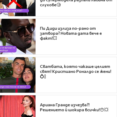
слухове🧐
Пи Диди излиза по-рано от
затвора? Новата дата вече е
факт!💥
Сватбата, която чакаше целият
свят! Кристиано Роналдо се жени!
💍🍾
Ариана Гранде изчезва?!
Решението ѝ шокира всички!😯💥