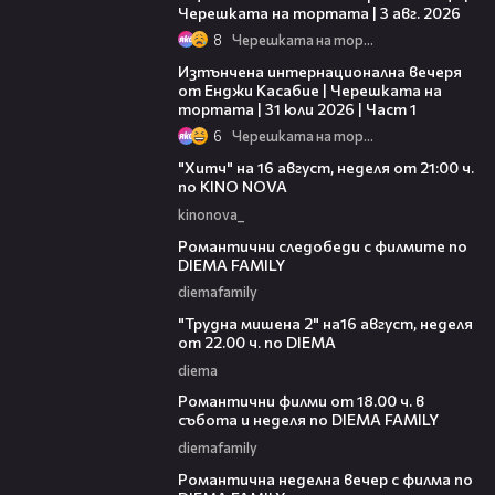
Черешката на тортата | 3 авг. 2026
8
Черешката на тортата
18:07
Изтънчена интернационална вечеря
от Енджи Касабие | Черешката на
тортата | 31 юли 2026 | Част 1
6
Черешката на тортата
00:30
"Хитч" на 16 август, неделя от 21:00 ч.
по KINO NOVA
kinonova_
00:31
Романтични следобеди с филмите по
DIEMA FAMILY
diemafamily
00:31
"Трудна мишена 2" на16 август, неделя
от 22.00 ч. по DIEMA
diema
00:36
Романтични филми от 18.00 ч. в
събота и неделя по DIEMA FAMILY
diemafamily
00:21
Романтичнa неделна вечер с филма по