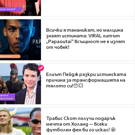
Всички я тананикат, но малцина
знаят истината: VIRAL хитът
„Papaoutai“ всъщност не е изпят
от човек!
Елиът Пейдж разкри истинската
причина за трансформацията на
тялото си!😯💥
Травис Скот получи подарък
мечта от Холанд — всеки
футболен фен би го искал! 🤩