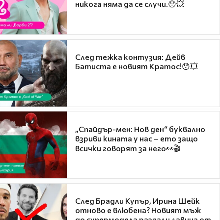
никога няма да се случи.😯💥
След тежка контузия: Дейв
Батиста е новият Кратос!😯💥
„Спайдър-мен: Нов ден“ буквално
взриви кината у нас – ето защо
всички говорят за него👀🎬
След Брадли Купър, Ирина Шейк
отново е влюбена? Новият мъж
до супермодела разпали лавина от