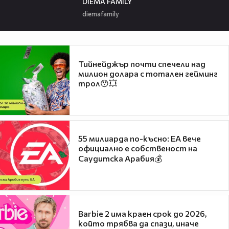
DIEMA FAMILY
diemafamily
Тийнейджър почти спечели над
милион долара с тотален гейминг
трол😯💥
55 милиарда по-късно: EA вече
официално е собственост на
Саудитска Арабия💰
Barbie 2 има краен срок до 2026,
който трябва да спази, иначе