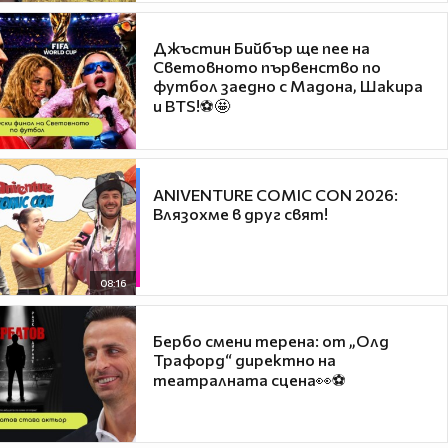
Джъстин Бийбър ще пее на
Световното първенство по
футбол заедно с Мадона, Шакира
и BTS!⚽🤩
ANIVENTURE COMIC CON 2026:
Влязохме в друг свят!
08:16
Бербо смени терена: от „Олд
Трафорд“ директно на
театралната сцена👀⚽