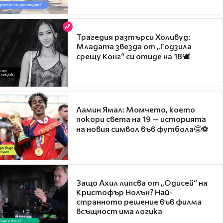
Трагедия разтърси Холивуд:
Младата звезда от „Годзила
срещу Конг“ си отиде на 18🕊️
Ламин Ямал: Момчето, което
покори света на 19 — историята
на новия символ във футбола🤩⚽
Защо Ахил липсва от „Одисей“ на
Кристофър Нолън? Най-
странното решение във филма
всъщност има логика