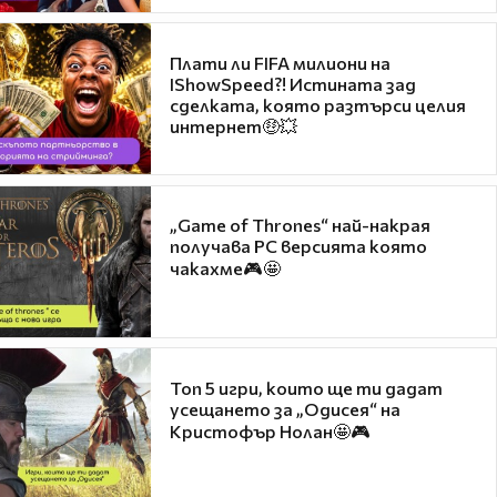
Плати ли FIFA милиони на
IShowSpeed?! Истината зад
сделката, която разтърси целия
интернет🤑💥
„Game of Thrones“ най-накрая
получава PC версията която
чакахме🎮🤩
Топ 5 игри, които ще ти дадат
усещането за „Одисея“ на
Кристофър Нолан🤩🎮