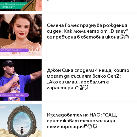
Селена Гомес празнува рождения
си ден: Как момичето от „Disney“
се превърна в световна икона🤩🎂
Джон Сина сподели 4 неща, които
могат да съсипят всяко GenZ:
„Ако ги имаш, провалът е
гарантиран“🧐💥
Изследовател на НЛО: "САЩ
притежават технология за
телепортация!"😯💥