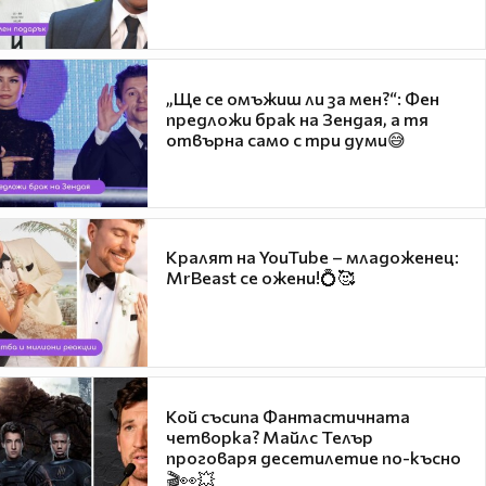
„Ще се омъжиш ли за мен?“: Фен
предложи брак на Зендая, а тя
отвърна само с три думи😅
Кралят на YouTube – младоженец:
MrBeast се ожени!💍🥰
Кой съсипа Фантастичната
четворка? Майлс Телър
проговаря десетилетие по-късно
🎬👀💥