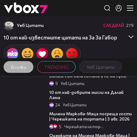
Member of
👾
Уеб Цитати
СЛЕДВАЙ
279
10 от най-известните цитати на За За Габор
Всички
TRENDING
Уеб Цитати
01:48
Винаги съм била готина и не ми пука!
9
Уеб Цитати
01:48
10 от най-добрите мисли на Далай
Лама
24
Уеб Цитати
20:17
Милена Маркова-Маца посреща гости
| Черешката на тортата | 3 авг. 2026
5
Черешката на тортата
14:06
Оценките на Милена Маркова-Маца |