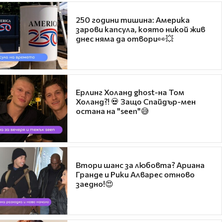
250 години тишина: Америка
зарови капсула, която никой жив
днес няма да отвори👀💥
Ерлинг Холанд ghost-на Том
Холанд?! 💀 Защо Спайдър-мен
остана на "seen"😅
Втори шанс за любовта? Ариана
Гранде и Рики Алварес отново
заедно!😍