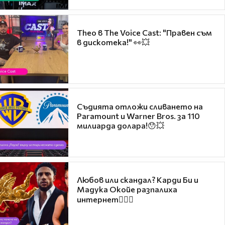
Theo в The Voice Cast: "Правен съм
в дискотека!" 👀💥
Съдията отложи сливането на
Paramount и Warner Bros. за 110
милиарда долара!😯💥
Любов или скандал? Карди Би и
Мадука Окойе разпалиха
интернет❤️‍🔥🔥