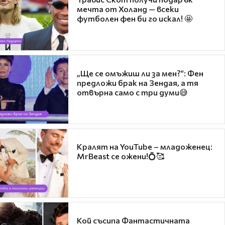
мечта от Холанд — всеки
футболен фен би го искал! 🤩
„Ще се омъжиш ли за мен?“: Фен
предложи брак на Зендая, а тя
отвърна само с три думи😅
Кралят на YouTube – младоженец:
MrBeast се ожени!💍🥰
Кой съсипа Фантастичната