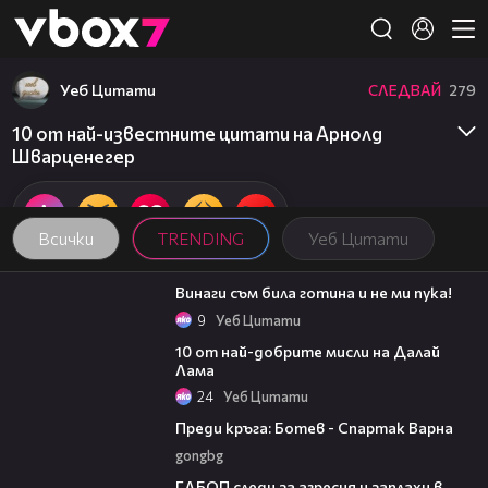
Member of
👾
Уеб Цитати
СЛЕДВАЙ
279
10 от най-известните цитати на Арнолд
Шварценегер
Всички
TRENDING
Уеб Цитати
01:48
Винаги съм била готина и не ми пука!
9
Уеб Цитати
01:48
10 от най-добрите мисли на Далай
Лама
24
Уеб Цитати
05:30
Преди кръга: Ботев - Спартак Варна
gongbg
10:46
ГДБОП следи за агресия и заплахи в