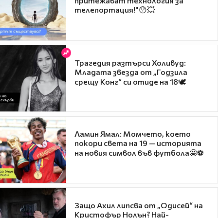
притежават технология за
телепортация!"😯💥
Трагедия разтърси Холивуд:
Младата звезда от „Годзила
срещу Конг“ си отиде на 18🕊️
Ламин Ямал: Момчето, което
покори света на 19 — историята
на новия символ във футбола🤩⚽
Защо Ахил липсва от „Одисей“ на
Кристофър Нолън? Най-