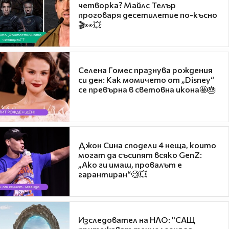
четворка? Майлс Телър
проговаря десетилетие по-късно
🎬👀💥
Селена Гомес празнува рождения
си ден: Как момичето от „Disney“
се превърна в световна икона🤩🎂
Джон Сина сподели 4 неща, които
могат да съсипят всяко GenZ:
„Ако ги имаш, провалът е
гарантиран“🧐💥
Изследовател на НЛО: "САЩ