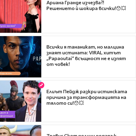
Ариана Гранде изчезва?!
Решението ѝ шокира всички!😯💥
Всички я тананикат, но малцина
знаят истината: VIRAL хитът
„Papaoutai“ всъщност не е изпят
от човек!
Елиът Пейдж разкри истинската
причина за трансформацията на
тялото си!😯💥
Травис Скот получи подарък