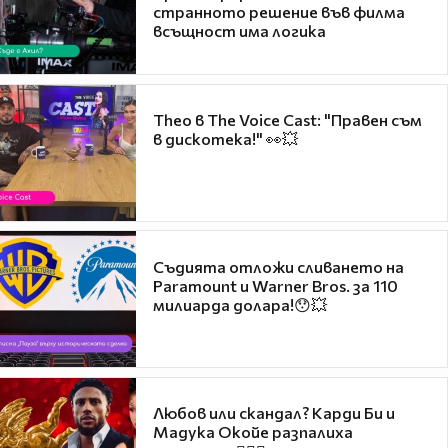
странното решение във филма
всъщност има логика
Theo в The Voice Cast: "Правен съм
в дискотека!" 👀💥
Съдията отложи сливането на
Paramount и Warner Bros. за 110
милиарда долара!😯💥
Любов или скандал? Карди Би и
Мадука Окойе разпалиха