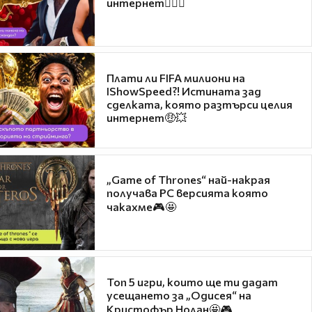
интернет❤️‍🔥🔥
Плати ли FIFA милиони на
IShowSpeed?! Истината зад
сделката, която разтърси целия
интернет🤑💥
„Game of Thrones“ най-накрая
получава PC версията която
чакахме🎮🤩
Топ 5 игри, които ще ти дадат
усещането за „Одисея“ на
Кристофър Нолан🤩🎮