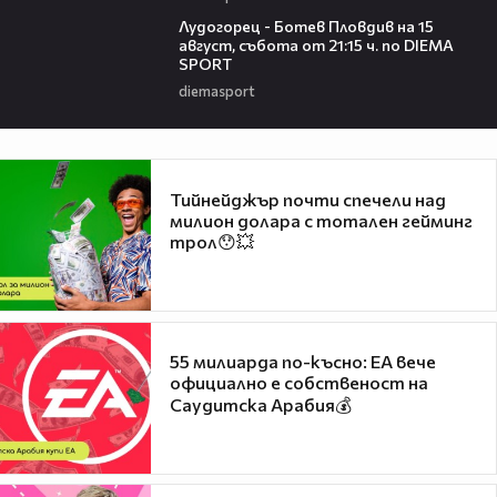
00:37
Лудогорец - Ботев Пловдив на 15
август, събота от 21:15 ч. по DIEMA
SPORT
diemasport
Тийнейджър почти спечели над
милион долара с тотален гейминг
трол😯💥
55 милиарда по-късно: EA вече
официално е собственост на
Саудитска Арабия💰