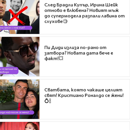
След Брадли Купър, Ирина Шейк
отново е влюбена? Новият мъж
до супермодела разпали лавина от
слухове🧐
Пи Диди излиза по-рано от
затвора? Новата дата вече е
факт!💥
Сватбата, която чакаше целият
свят! Кристиано Роналдо се жени!
💍🍾