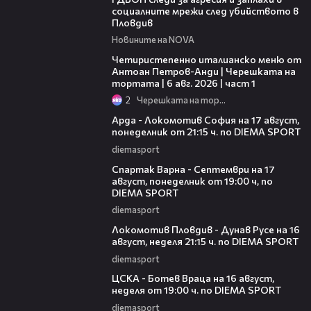
социалните мрежи след убийството в
Пловдив
Новините на NOVA
15:39
Четиристепенно италианско меню от
Антоан Петров-Анди | Черешката на
тортата | 6 авг. 2026 | част 1
2
Черешката на тортата
00:34
Арда - Локомотив София на 17 август,
понеделник от 21:15 ч. по DIEMA SPORT
diemasport
00:34
Спартак Варна - Септември на 17
август, понеделник от 19:00 ч, по
DIEMA SPORT
diemasport
00:29
Локомотив Пловдив - Дунав Русе на 16
август, неделя 21:15 ч. по DIEMA SPORT
diemasport
00:29
ЦСКА - Ботев Враца на 16 август,
неделя от 19:00 ч. по DIEMA SPORT
diemasport