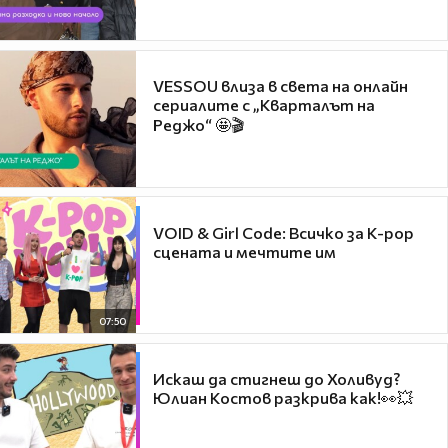
VESSOU влиза в света на онлайн
сериалите с „Кварталът на
Реджо“ 🤩🎬
VOID & Girl Code: Всичко за K-pop
сцената и мечтите им
07:50
Искаш да стигнеш до Холивуд?
Юлиан Костов разкрива как!👀💥