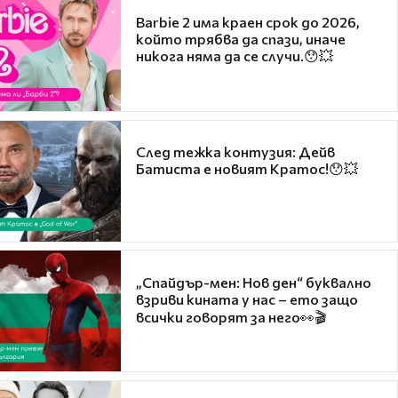
Barbie 2 има краен срок до 2026,
който трябва да спази, иначе
никога няма да се случи.😯💥
След тежка контузия: Дейв
Батиста е новият Кратос!😯💥
„Спайдър-мен: Нов ден“ буквално
взриви кината у нас – ето защо
всички говорят за него👀🎬