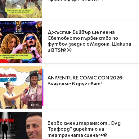
Джъстин Бийбър ще пее на
Световното първенство по
футбол заедно с Мадона, Шакира
и BTS!⚽🤩
ANIVENTURE COMIC CON 2026:
Влязохме в друг свят!
08:16
Бербо смени терена: от „Олд
Трафорд“ директно на
театралната сцена👀⚽