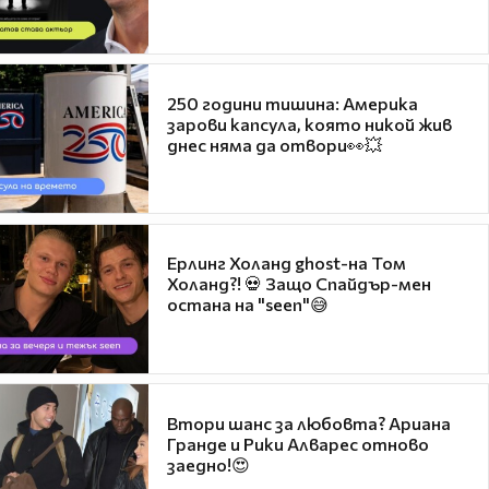
250 години тишина: Америка
зарови капсула, която никой жив
днес няма да отвори👀💥
Ерлинг Холанд ghost-на Том
Холанд?! 💀 Защо Спайдър-мен
остана на "seen"😅
Втори шанс за любовта? Ариана
Гранде и Рики Алварес отново
заедно!😍