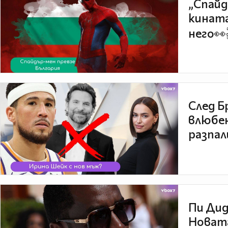
„Спайд
кината
него👀
След Б
влюбен
разпал
Пи Дид
Новата