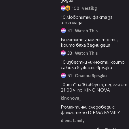
108
vestibg
02:01
10 любопитни факта за
шоколада
41
Watch This
04:27
Богатите знаменитости,
които бяха бедни деца
33
Watch This
04:08
10 известни личности, които
са били в ужасни връзки
61
Опасни връзки
00:30
"Хитч" на 16 август, неделя от
21:00 ч. по KINO NOVA
kinonova_
00:31
Романтични следобеди с
филмите по DIEMA FAMILY
diemafamily
00:31