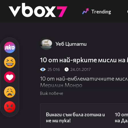
Member of
👾
Trending
Уеб Цитати
10 от най-ярките мисли н
25 016
24.01.2017
10 от най-емблематичните мисли
Мерилин Монро
Виж повече
01:48
Винаги съм била готина и
10 от
не ми пука!
на Да