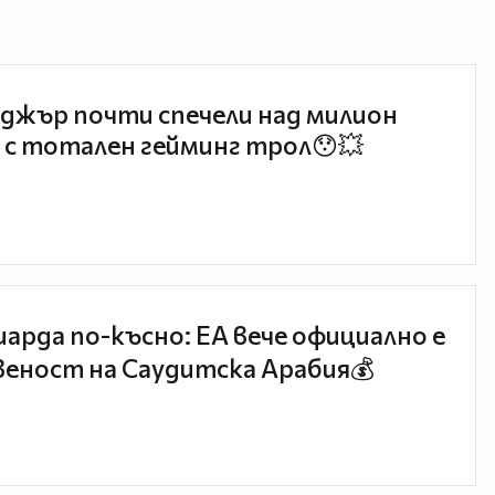
джър почти спечели над милион
 с тотален гейминг трол😯💥
иарда по-късно: EA вече официално е
еност на Саудитска Арабия💰