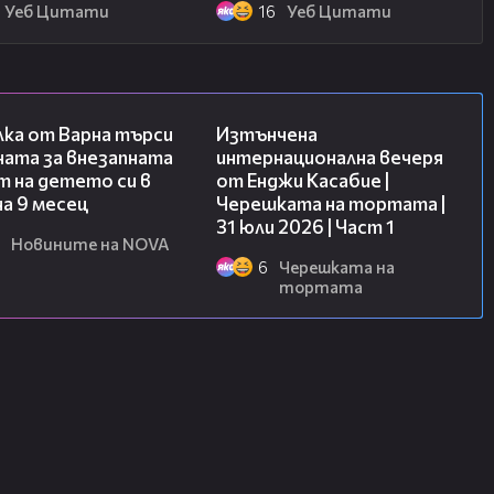
Уеб Цитати
16
Уеб Цитати
03:09
18:07
лка от Варна търси
Изтънчена
ната за внезапната
интернационална вечеря
 на детето си в
от Енджи Касабие |
на 9 месец
Черешката на тортата |
31 юли 2026 | Част 1
Новините на NOVA
6
Черешката на
тортата