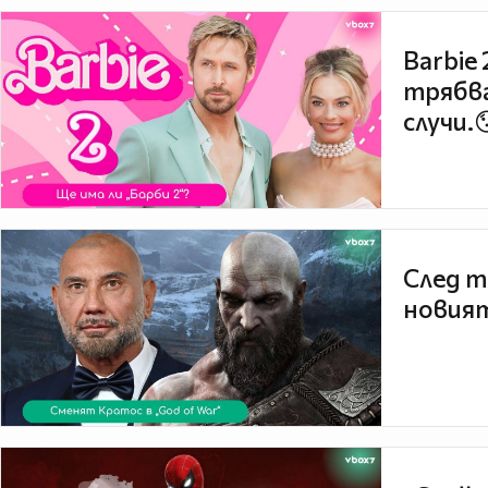
Barbie
трябва
случи.
След т
новият