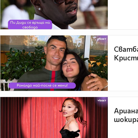
Сватба
Кристи
Ариана
шокира