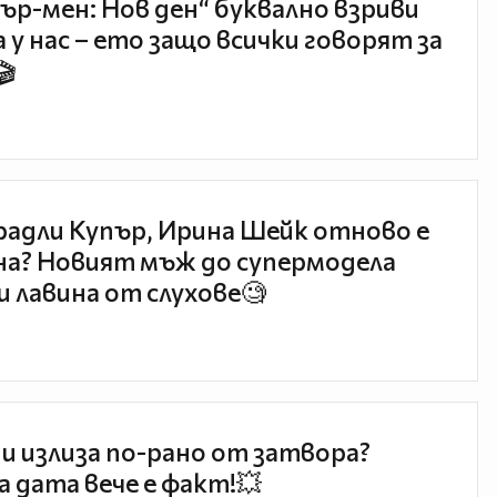
ър-мен: Нов ден“ буквално взриви
 у нас – ето защо всички говорят за
🎬
радли Купър, Ирина Шейк отново е
а? Новият мъж до супермодела
и лавина от слухове🧐
и излиза по-рано от затвора?
 дата вече е факт!💥