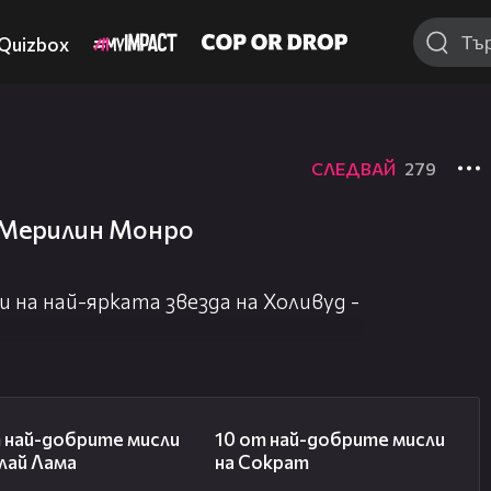
Quizbox
СЛЕДВАЙ
279
а Мерилин Монро
 на най-ярката звезда на Холивуд -
01:48
01:48
 най-добрите мисли
10 от най-добрите мисли
лай Лама
на Сократ