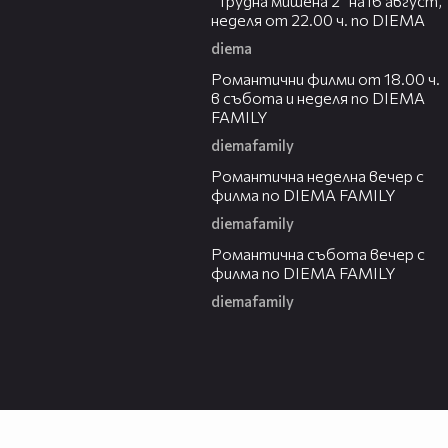
"Трудна мишена 2" на16 август,
неделя от 22.00 ч. по DIEMA
diema
00:36
Романтични филми от 18.00 ч.
в събота и неделя по DIEMA
FAMILY
diemafamily
00:21
Романтичнa неделна вечер с
филма по DIEMA FAMILY
diemafamily
00:20
Романтичнa събота вечер с
филма по DIEMA FAMILY
diemafamily