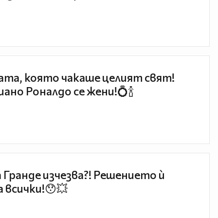
та, която чакаше целият свят!
ано Роналдо се жени!💍🍾
 Гранде изчезва?! Решението ѝ
 всички!😯💥