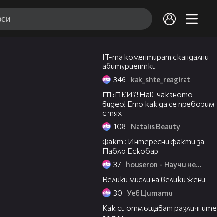
05:07
IT-та коментират скандални
абитуриентки
346
kak_shte_reagirat
08:26
ПЪПКИ?! Най-чаканото
видео! Ето как да се преборим
с тях
108
Natalis Beauty
02:44
Факт : Интересни факти за
Пабло Ескобар
37
houseron - Научи нещо ново
02:12
Велики мисли на велики жени
30
Уеб Цитати
02:17
Как си отмъщават различните
зодии