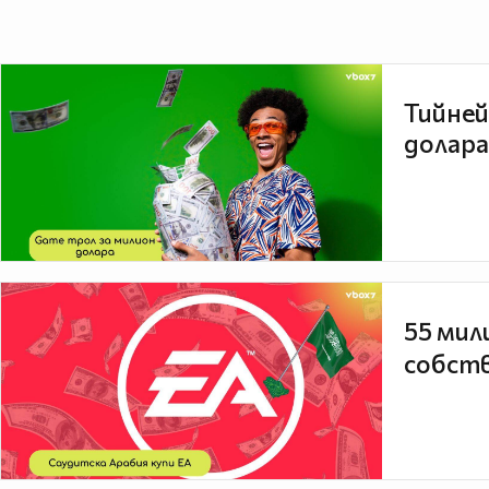
Тийней
долара
55 мил
собств