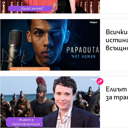
Всички
истина
всъщно
Елиът 
за тра