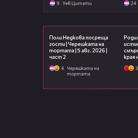
9
Уеб Цитати
24
13:03
Поли Недкова посреща
Роди
гости | Черешката на
исти
тортата | 5 авг. 2026 |
смърт
част 2
края 
4
Черешката на
3
тортата