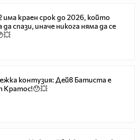
 2 има краен срок до 2026, който
 да спази, иначе никога няма да се
😯💥
ежка контузия: Дейв Батиста е
 Кратос!😯💥