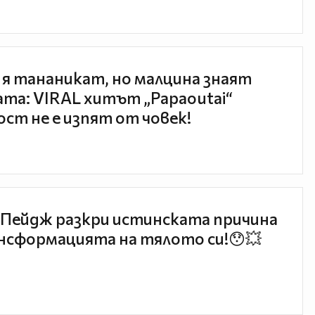
 я тананикат, но малцина знаят
та: VIRAL хитът „Papaoutai“
ст не е изпят от човек!
Пейдж разкри истинската причина
нсформацията на тялото си!😯💥