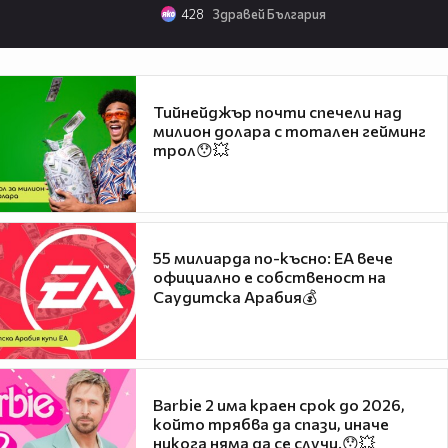
428
Здравей България
Тийнейджър почти спечели над
милион долара с тотален гейминг
трол😯💥
55 милиарда по-късно: EA вече
официално е собственост на
Саудитска Арабия💰
Barbie 2 има краен срок до 2026,
който трябва да спази, иначе
никога няма да се случи.😯💥