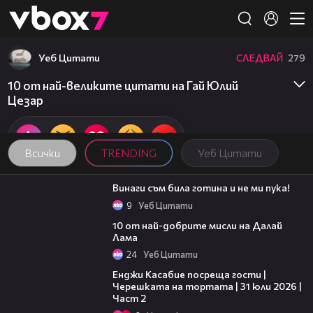
Member of
👾
Уеб Цитати
СЛЕДВАЙ
279
10 от най-великите цитати на Гай Юлий
Цезар
Всички
TRENDING
Уеб Цитати
01:48
Винаги съм била готина и не ми пука!
9
Уеб Цитати
01:48
10 от най-добрите мисли на Далай
Лама
24
Уеб Цитати
16:45
Енджи Касабие посреща гости |
Черешката на тортата | 31 юли 2026 |
Част 2