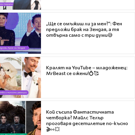
„Ще се омъжиш ли за мен?“: Фен
предложи брак на Зендая, а тя
отвърна само с три думи😅
Кралят на YouTube – младоженец:
MrBeast се ожени!💍🥰
Кой съсипа Фантастичната
четворка? Майлс Телър
проговаря десетилетие по-късно
🎬👀💥