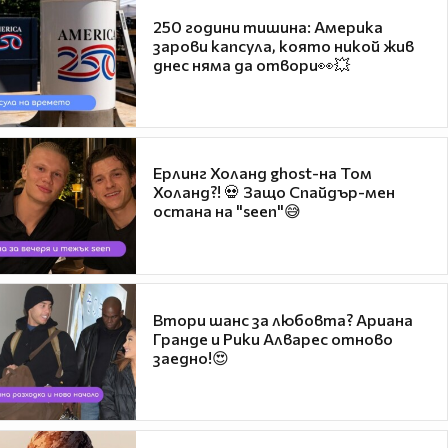
250 години тишина: Америка
зарови капсула, която никой жив
днес няма да отвори👀💥
Ерлинг Холанд ghost-на Том
Холанд?! 💀 Защо Спайдър-мен
остана на "seen"😅
Втори шанс за любовта? Ариана
Гранде и Рики Алварес отново
заедно!😍