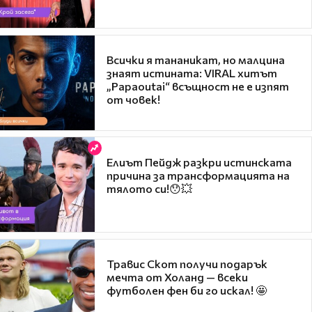
Всички я тананикат, но малцина
знаят истината: VIRAL хитът
„Papaoutai“ всъщност не е изпят
от човек!
Елиът Пейдж разкри истинската
причина за трансформацията на
тялото си!😯💥
Травис Скот получи подарък
мечта от Холанд — всеки
футболен фен би го искал! 🤩