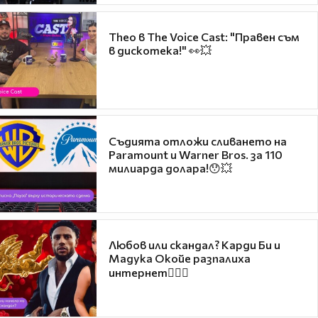
Theo в The Voice Cast: "Правен съм
в дискотека!" 👀💥
Съдията отложи сливането на
Paramount и Warner Bros. за 110
милиарда долара!😯💥
Любов или скандал? Карди Би и
Мадука Окойе разпалиха
интернет❤️‍🔥🔥