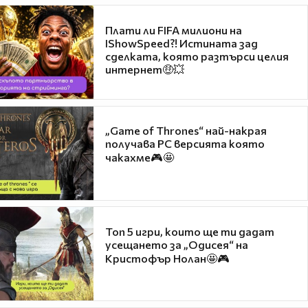
Плати ли FIFA милиони на
IShowSpeed?! Истината зад
сделката, която разтърси целия
интернет🤑💥
„Game of Thrones“ най-накрая
получава PC версията която
чакахме🎮🤩
Топ 5 игри, които ще ти дадат
усещането за „Одисея“ на
Кристофър Нолан🤩🎮