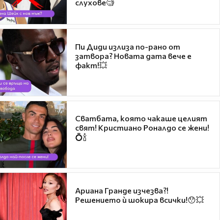
слухове🧐
Пи Диди излиза по-рано от
затвора? Новата дата вече е
факт!💥
Сватбата, която чакаше целият
свят! Кристиано Роналдо се жени!
💍🍾
Ариана Гранде изчезва?!
Решението ѝ шокира всички!😯💥