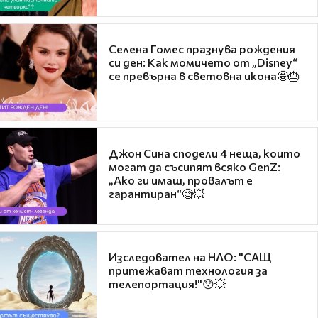
Селена Гомес празнува рождения
си ден: Как момичето от „Disney“
се превърна в световна икона🤩🎂
Джон Сина сподели 4 неща, които
могат да съсипят всяко GenZ:
„Ако ги имаш, провалът е
гарантиран“🧐💥
Изследовател на НЛО: "САЩ
притежават технология за
телепортация!"😯💥