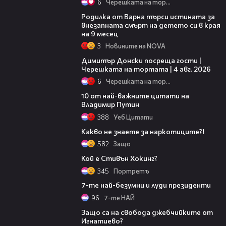
6
Черешката на тортата
03:09
Родилка от Варна търси истината за
внезапната смърт на детето си в края
на 9 месец
3
Новините на NOVA
17:43
Димитър Донски посреща гости |
Черешката на тортата | 4 авг. 2026
6
Черешката на тортата
01:53
10 от най-важните цитати на
Владимир Путин
388
Уеб Цитати
07:31
Какво не знаете за наркотиците?!
582
Защо
04:50
Кой е Стивън Хокинг?
345
Портретъ
06:51
7-те най-безумни и луди президенти
96
7-те НАЙ
10:13
Защо са на свобода джебчийките от
Игнатиево?