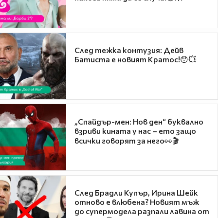
След тежка контузия: Дейв
Батиста е новият Кратос!😯💥
„Спайдър-мен: Нов ден“ буквално
взриви кината у нас – ето защо
всички говорят за него👀🎬
След Брадли Купър, Ирина Шейк
отново е влюбена? Новият мъж
до супермодела разпали лавина от