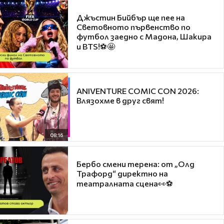
Джъстин Бийбър ще пее на
Световното първенство по
футбол заедно с Мадона, Шакира
и BTS!⚽🤩
ANIVENTURE COMIC CON 2026:
Влязохме в друг свят!
08:16
Бербо смени терена: от „Олд
Трафорд“ директно на
театралната сцена👀⚽