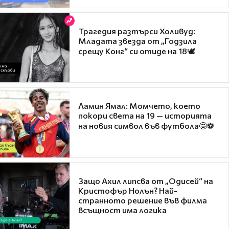
Трагедия разтърси Холивуд:
Младата звезда от „Годзила
срещу Конг“ си отиде на 18🕊️
Ламин Ямал: Момчето, което
покори света на 19 — историята
на новия символ във футбола🤩⚽
Защо Ахил липсва от „Одисей“ на
Кристофър Нолън? Най-
странното решение във филма
всъщност има логика