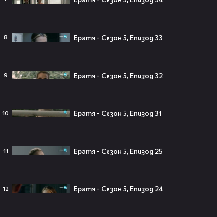
DIEMA FAMILY
diemafamily
Братя - Сезон 5, Епизод 33
8
Тийнейджър почти спечели над
милион долара с тотален гейминг
Братя - Сезон 5, Епизод 32
9
трол😯💥
Братя - Сезон 5, Епизод 31
10
55 милиарда по-късно: EA вече
официално е собственост на
Братя - Сезон 5, Епизод 25
11
Саудитска Арабия💰
Братя - Сезон 5, Епизод 24
12
Barbie 2 има краен срок до 2026,
който трябва да спази, иначе