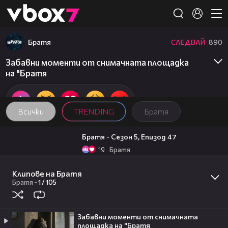
Member of
👾
Братя
СЛЕДВАЙ
890
Забавни моменти от снимачната площадка
на "Братя
Всички
TRENDING
Братя
30:55
Братя - Сезон 5, Епизод 47
19
Братя
25:57
Братя - Сезон 5, Епизод 42
Клипове на Братя
14
Братя
16:28
Братя
-
1 /
105
Говори съдията по делото за
жестокото убийство в Пловдив
4
Здравей България
Забавни моменти от снимачната
04:15
площадка на "Братя
Новините на NOVA (10.08.2026 - 7.00)