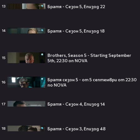
никога няма да се случи.😯💥
Братя - Сезон 5, Епизод 22
13
Братя - Сезон 5, Епизод 18
14
След тежка контузия: Дейв
Батиста е новият Кратос!😯💥
Brothers, Season 5 - Starting September
15
5th, 22:30 on NOVA
Братя сезон 5 - от 5 септември от 22:30
16
„Спайдър-мен: Нов ден“ буквално
по NOVA
взриви кината у нас – ето защо
всички говорят за него👀🎬
Братя - Сезон 4, Епизод 14
17
Братя - Сезон 3, Епизод 48
След Брадли Купър, Ирина Шейк
18
отново е влюбена? Новият мъж