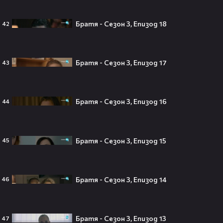
Братя - Сезон 3, Епизод 18
42
Трагедия разтърси Холивуд:
Младата звезда от „Годзила
срещу Конг“ си отиде на 18🕊️
Братя - Сезон 3, Епизод 17
43
Братя - Сезон 3, Епизод 16
44
Ламин Ямал: Момчето, което
покори света на 19 — историята
на новия символ във футбола🤩⚽
Братя - Сезон 3, Епизод 15
45
Братя - Сезон 3, Епизод 14
46
Защо Ахил липсва от „Одисей“ на
Кристофър Нолън? Най-
странното решение във филма
всъщност има логика
Братя - Сезон 3, Епизод 13
47