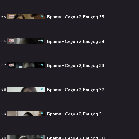
250 години тишина: Америка
Братя - Сезон 2, Епизод 35
65
зарови капсула, която никой жив
днес няма да отвори👀💥
Братя - Сезон 2, Епизод 34
66
Ерлинг Холанд ghost-на Том
Холанд?! 💀 Защо Спайдър-мен
Братя - Сезон 2, Епизод 33
67
остана на "seen"😅
Братя - Сезон 2, Епизод 32
68
Втори шанс за любовта? Ариана
Гранде и Рики Алварес отново
Братя - Сезон 2, Епизод 31
69
заедно!😍
Братя - Сезон 2, Епизод 30
70