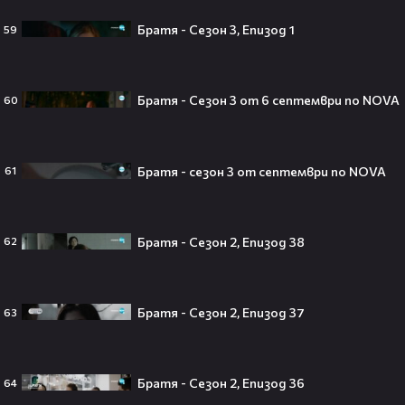
Братя - Сезон 3, Епизод 1
59
Джъстин Бийбър ще пее на
Световното първенство по
футбол заедно с Мадона, Шакира
и BTS!⚽🤩
Братя - Сезон 3 от 6 септември по NOVA
60
Братя - сезон 3 от септември по NOVA
61
ANIVENTURE COMIC CON 2026:
Влязохме в друг свят!
Братя - Сезон 2, Епизод 38
62
08:16
Бербо смени терена: от „Олд
Братя - Сезон 2, Епизод 37
63
Трафорд“ директно на
театралната сцена👀⚽
Братя - Сезон 2, Епизод 36
64