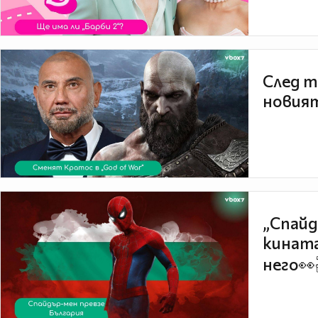
След т
новият
„Спайд
кината
него👀