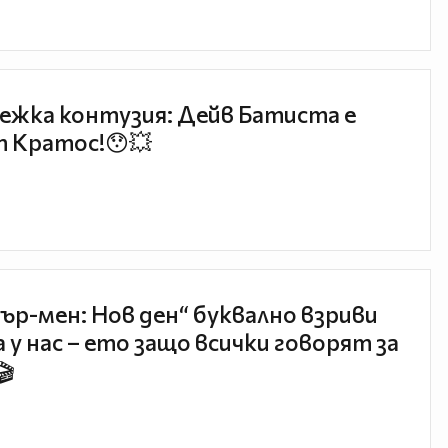
ежка контузия: Дейв Батиста е
 Кратос!😯💥
ър-мен: Нов ден“ буквално взриви
 у нас – ето защо всички говорят за
🎬