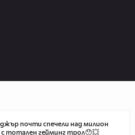
джър почти спечели над милион
 с тотален гейминг трол😯💥