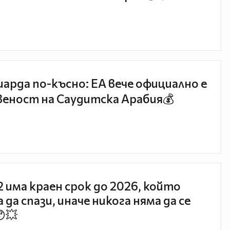
иарда по-късно: EA вече официално е
еност на Саудитска Арабия💰
 2 има краен срок до 2026, който
 да спази, иначе никога няма да се
😯💥