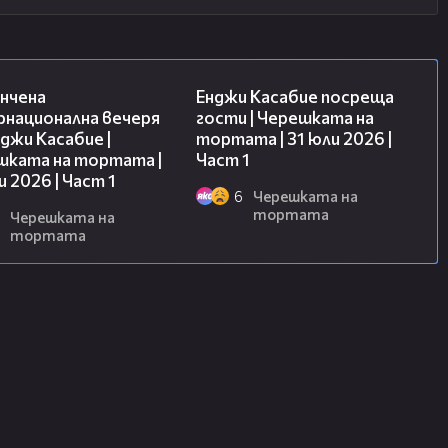
18:07
10:44
нчена
Енджи Касабие посреща
рнационална вечеря
гости | Черешката на
джи Касабие |
тортата | 31 юли 2026 |
шката на тортата |
Част 1
и 2026 | Част 1
6
Черешката на
тортата
Черешката на
тортата