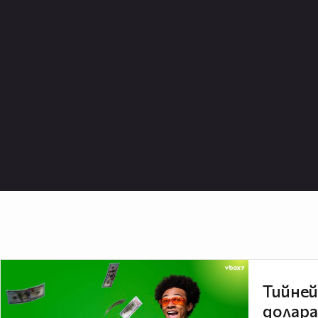
Тийней
долара