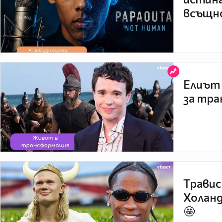
всъщно
Елиът 
за тра
Травис
Холанд
🤩