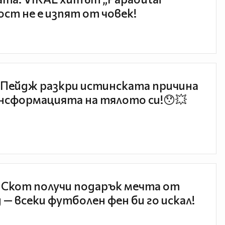
ст не е изпят от човек!
Пейдж разкри истинската причина
нсформацията на тялото си!😯💥
 Скот получи подарък мечта от
 — всеки футболен фен би го искал!