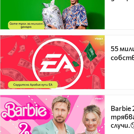
55 мил
собств
Barbie
трябва
случи.