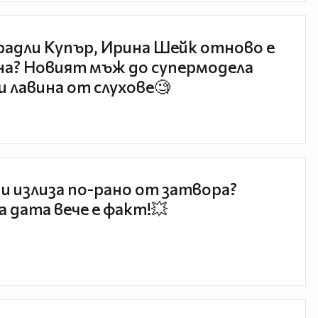
радли Купър, Ирина Шейк отново е
а? Новият мъж до супермодела
и лавина от слухове🧐
и излиза по-рано от затвора?
 дата вече е факт!💥