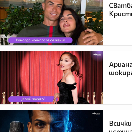
Сватба
Кристи
Ариана
шокира
Всички
истина