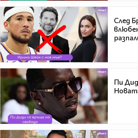
След Б
влюбен
разпал
Пи Дид
Новата