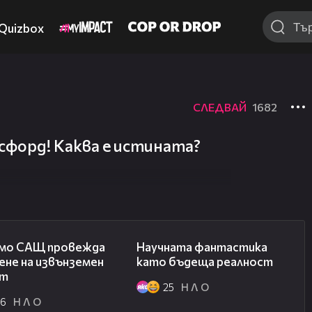
Quizbox
СЛЕДВАЙ
1682
сфорд! Каква е истината?
02:52
04:00
амо САЩ провежда
Научната фантастика
ене на извънземен
като бъдеща реалност
от
25
Н Л О
36
Н Л О