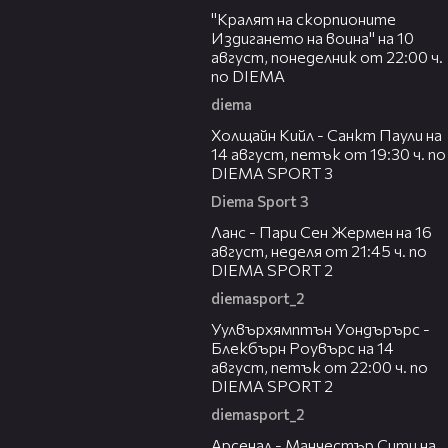
"Кралят на скорпионите
Издигането на воина" на 10
август, понеделник от 22:00 ч.
по DIEMA
diema
00:36
Холщайн Кийл - Санкт Паули на
14 август, петък от 19:30 ч. по
DIEMA SPORT 3
Diema Sport 3
00:45
Ланс - Пари Сен Жермен на 16
август, неделя от 21:45 ч. по
DIEMA SPORT 2
diemasport_2
00:37
Уулвърхямптън Уондърърс -
Блекбърн Роувърс на 14
август, петък от 22:00 ч. по
DIEMA SPORT 2
diemasport_2
00:38
Арсенал - Манчестър Сити на