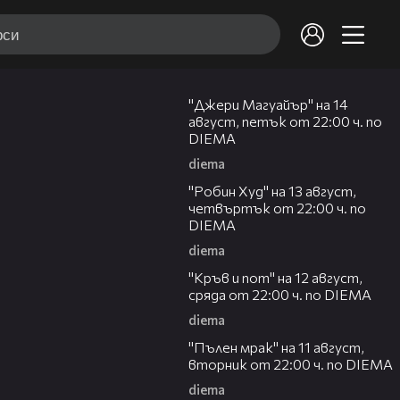
00:30
"Джери Магуайър" на 14
август, петък от 22:00 ч. по
DIEMA
diema
00:34
"Робин Худ" на 13 август,
четвъртък от 22:00 ч. по
DIEMA
diema
00:29
"Кръв и пот" на 12 август,
сряда от 22:00 ч. по DIEMA
diema
00:31
"Пълен мрак" на 11 август,
вторник от 22:00 ч. по DIEMA
diema
00:30