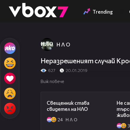
Member of
👾
Trending
Н Л О
Неразрешеният случай Кро
627
20.01.2019
Виж повече
03:33
Свещенник става
Не с
свидетел на НЛО
търс
жив
24
Н Л О