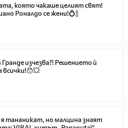
та, която чакаше целият свят!
ано Роналдо се жени!💍🍾
 Гранде изчезва?! Решението ѝ
 всички!😯💥
 я тананикат, но малцина знаят
та: VIRAL хитът „Papaoutai“