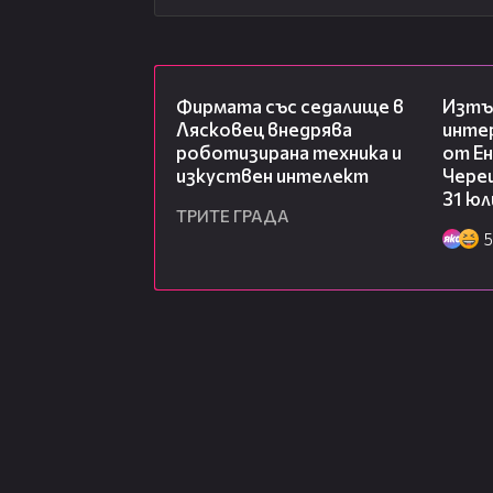
00:06
Фирмата със седалище в
Изтъ
Лясковец внедрява
инте
роботизирана техника и
от Ен
изкуствен интелект
Чере
31 юл
ТРИТЕ ГРАДА
5