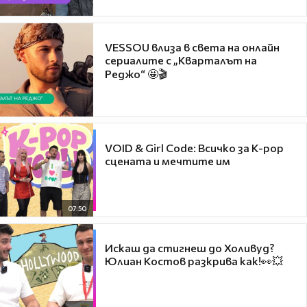
VESSOU влиза в света на онлайн
сериалите с „Кварталът на
Реджо“ 🤩🎬
VOID & Girl Code: Всичко за K-pop
сцената и мечтите им
07:50
Искаш да стигнеш до Холивуд?
Юлиан Костов разкрива как!👀💥