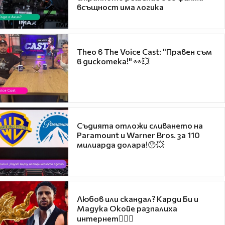
всъщност има логика
Theo в The Voice Cast: "Правен съм
в дискотека!" 👀💥
Съдията отложи сливането на
Paramount и Warner Bros. за 110
милиарда долара!😯💥
Любов или скандал? Карди Би и
Мадука Окойе разпалиха
интернет❤️‍🔥🔥