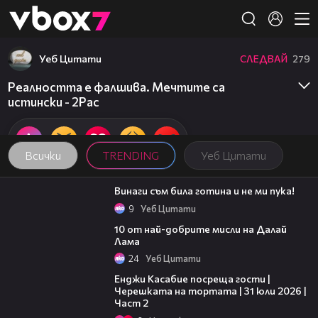
Member of
👾
Уеб Цитати
СЛЕДВАЙ
279
Реалността е фалшива. Мечтите са
истински - 2Pac
Всички
TRENDING
Уеб Цитати
01:48
Винаги съм била готина и не ми пука!
9
Уеб Цитати
01:48
10 от най-добрите мисли на Далай
Лама
24
Уеб Цитати
16:45
Енджи Касабие посреща гости |
Черешката на тортата | 31 юли 2026 |
Част 2