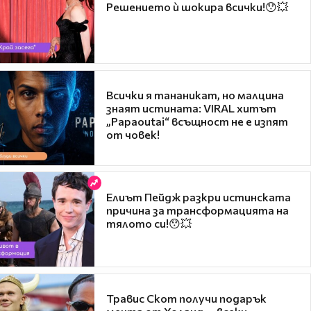
Решението ѝ шокира всички!😯💥
Всички я тананикат, но малцина
знаят истината: VIRAL хитът
„Papaoutai“ всъщност не е изпят
от човек!
Елиът Пейдж разкри истинската
причина за трансформацията на
тялото си!😯💥
Травис Скот получи подарък