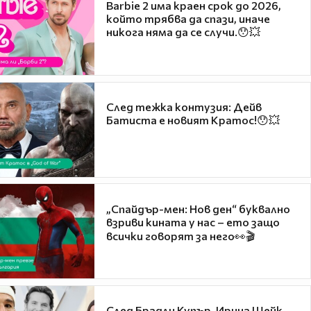
Barbie 2 има краен срок до 2026,
който трябва да спази, иначе
никога няма да се случи.😯💥
След тежка контузия: Дейв
Батиста е новият Кратос!😯💥
„Спайдър-мен: Нов ден“ буквално
взриви кината у нас – ето защо
всички говорят за него👀🎬
След Брадли Купър, Ирина Шейк