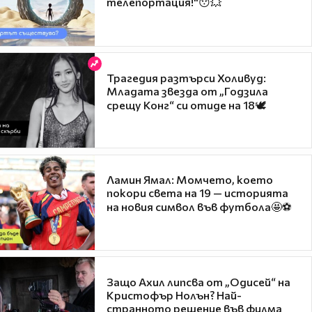
телепортация!"😯💥
Трагедия разтърси Холивуд:
Младата звезда от „Годзила
срещу Конг“ си отиде на 18🕊️
Ламин Ямал: Момчето, което
покори света на 19 — историята
на новия символ във футбола🤩⚽
Защо Ахил липсва от „Одисей“ на
Кристофър Нолън? Най-
странното решение във филма