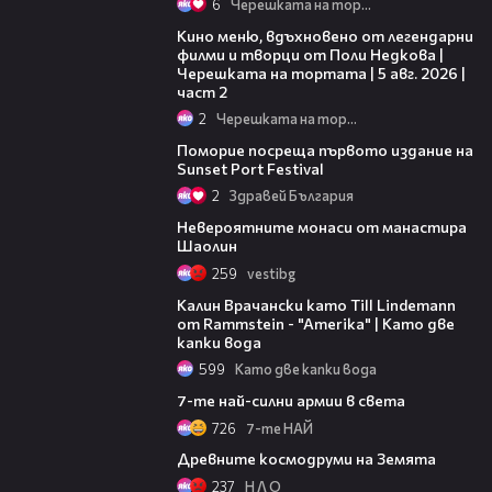
6
Черешката на тортата
15:31
Кино меню, вдъхновено от легендарни
филми и творци от Поли Недкова |
Черешката на тортата | 5 авг. 2026 |
част 2
2
Черешката на тортата
05:54
Поморие посреща първото издание на
Sunset Port Festival
2
Здравей България
03:53
Невероятните монаси от манастира
Шаолин
259
vestibg
07:20
Калин Врачански като Till Lindemann
от Rammstein - "Amerika" | Като две
капки вода
599
Като две капки вода
08:40
7-те най-силни армии в света
726
7-те НАЙ
07:16
Древните космодруми на Земята
237
Н Л О