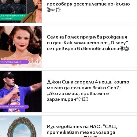
проговаря десетилетие по-късно
🎬👀💥
Селена Гомес празнува рождения
си ден: Как момичето от „Disney“
се превърна в световна икона🤩🎂
Джон Сина сподели 4 неща, които
могат да съсипят всяко GenZ:
„Ако ги имаш, провалът е
гарантиран“🧐💥
Изследовател на НЛО: "САЩ
притежават технология за