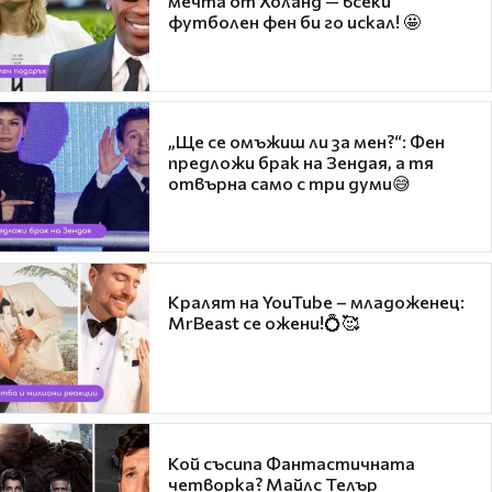
мечта от Холанд — всеки
футболен фен би го искал! 🤩
„Ще се омъжиш ли за мен?“: Фен
предложи брак на Зендая, а тя
отвърна само с три думи😅
Кралят на YouTube – младоженец:
MrBeast се ожени!💍🥰
Кой съсипа Фантастичната
четворка? Майлс Телър