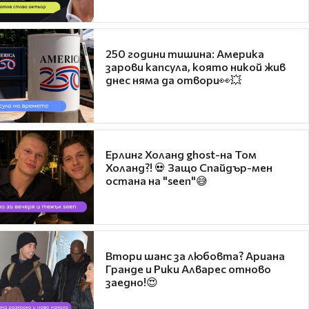
250 години тишина: Америка
зарови капсула, която никой жив
днес няма да отвори👀💥
Ерлинг Холанд ghost-на Том
Холанд?! 💀 Защо Спайдър-мен
остана на "seen"😅
Втори шанс за любовта? Ариана
Гранде и Рики Алварес отново
заедно!😍