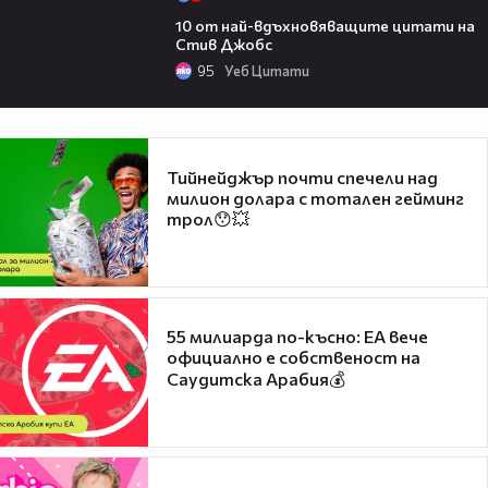
01:58
10 от най-вдъхновяващите цитати на
Стив Джобс
95
Уеб Цитати
Тийнейджър почти спечели над
милион долара с тотален гейминг
трол😯💥
55 милиарда по-късно: EA вече
официално е собственост на
Саудитска Арабия💰