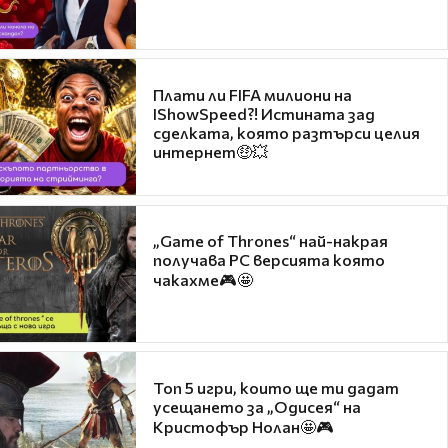
Плати ли FIFA милиони на
IShowSpeed?! Истината зад
сделката, която разтърси целия
интернет🤑💥
„Game of Thrones“ най-накрая
получава PC версията която
чакахме🎮🤩
Топ 5 игри, които ще ти дадат
усещането за „Одисея“ на
Кристофър Нолан🤩🎮