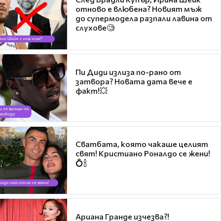
отново е влюбена? Новият мъж
до супермодела разпали лавина от
слухове🧐
Пи Диди излиза по-рано от
затвора? Новата дата вече е
факт!💥
Сватбата, която чакаше целият
свят! Кристиано Роналдо се жени!
💍🍾
Ариана Гранде изчезва?!