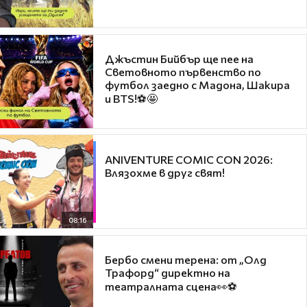
Джъстин Бийбър ще пее на
Световното първенство по
футбол заедно с Мадона, Шакира
и BTS!⚽🤩
ANIVENTURE COMIC CON 2026:
Влязохме в друг свят!
08:16
Бербо смени терена: от „Олд
Трафорд“ директно на
театралната сцена👀⚽