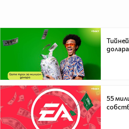
Тийней
долара
55 мил
собств