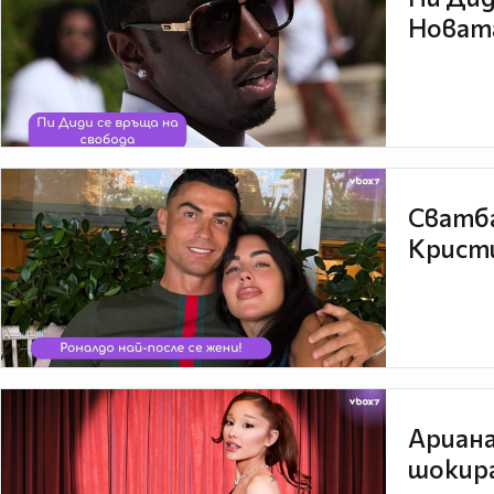
Новата
Сватба
Кристи
Ариана
шокира