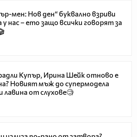
ър-мен: Нов ден“ буквално взриви
 у нас – ето защо всички говорят за
🎬
радли Купър, Ирина Шейк отново е
а? Новият мъж до супермодела
и лавина от слухове🧐
и излиза по-рано от затвора?