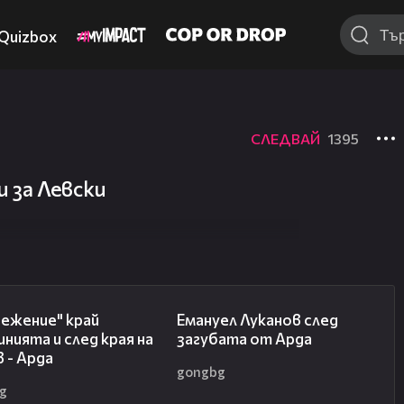
Quizbox
СЛЕДВАЙ
1395
 за Левски
00:37
03:53
режение" край
Емануел Луканов след
нията и след края на
загубата от Арда
 - Арда
gongbg
g