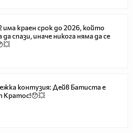
 2 има краен срок до 2026, който
 да спази, иначе никога няма да се
😯💥
ежка контузия: Дейв Батиста е
 Кратос!😯💥