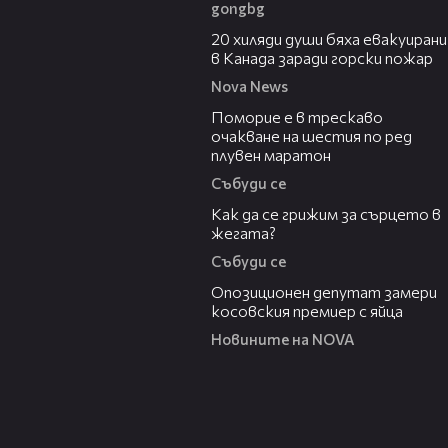
gongbg
00:39
20 хиляди души бяха евакуирани
в Канада заради горски пожар
Nova News
03:22
Поморие е в трескаво
очакване на шестия по ред
плувен маратон
Събуди се
07:56
Как да се грижим за сърцето в
жегата?
Събуди се
00:48
Опозиционен депутат замери
косовския премиер с яйца
Новините на NOVA