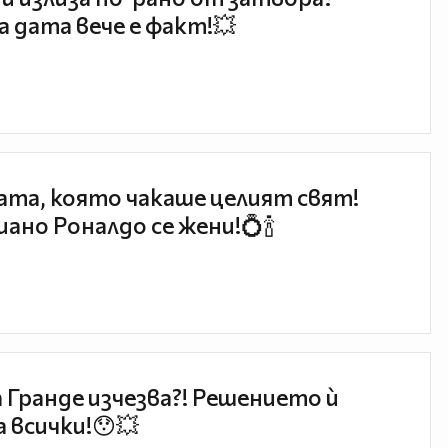
 дата вече е факт!💥
та, която чакаше целият свят!
ано Роналдо се жени!💍🍾
 Гранде изчезва?! Решението ѝ
 всички!😯💥