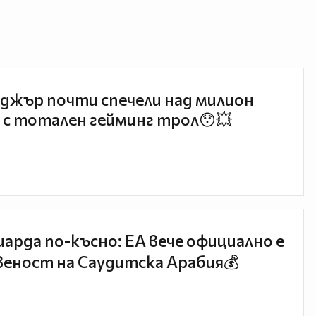
джър почти спечели над милион
 с тотален гейминг трол😯💥
иарда по-късно: EA вече официално е
еност на Саудитска Арабия💰