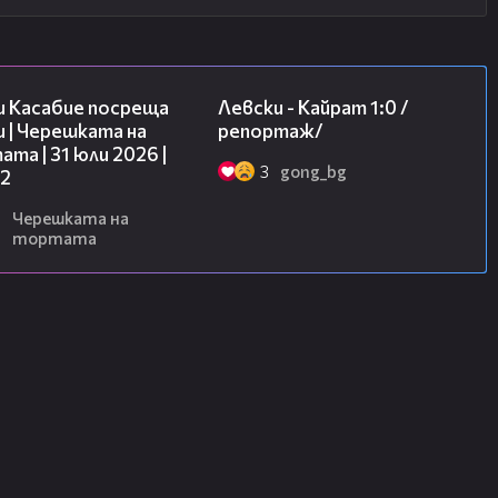
16:45
05:57
и Касабие посреща
Левски - Кайрат 1:0 /
 | Черешката на
репортаж/
та | 31 юли 2026 |
3
gong_bg
 2
6
Черешката на
тортата