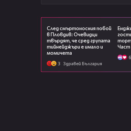
09:32
След смъртоносния побой
Ендж
в Пловдив: Очевидци
гости
твърдят, че сред групата
торта
тийнейджъри е имало и
Част
момичета
3
Здравей България