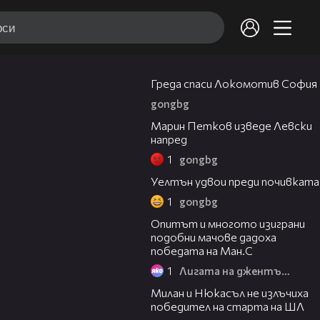
00:26
Греда спаси Локомотив София
gongbg
01:00
Марин Петков изведе Левски
напред
1
gongbg
00:31
Уелтън удвои преди почивката
1
gongbg
15:38
Опитът и многото изиграни
подобни мачове дадоха
победата на Ман.С
1
Лигата на джентълмените
00:58
Милан и Нюкасъл не излъчиха
победител на старта на ШЛ