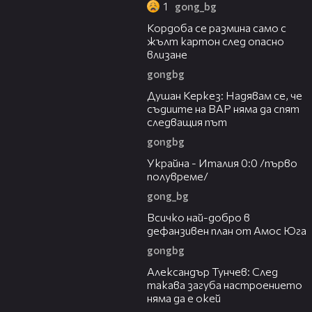
1
gong_bg
00:56
Кордоба се размина само с
жълт картон след опасно
влизане
gongbg
04:32
Душан Керкез: Надявам се, че
съдиите на ВАР няма да спят
следващия път
gongbg
02:15
Украйна - Италия 0:0 /първо
полувреме/
gong_bg
02:20
Всичко най-добро в
дефанзивен план от Амос Юга
gongbg
03:16
Александър Тунчев: След
такава загуба настроението
няма да е окей