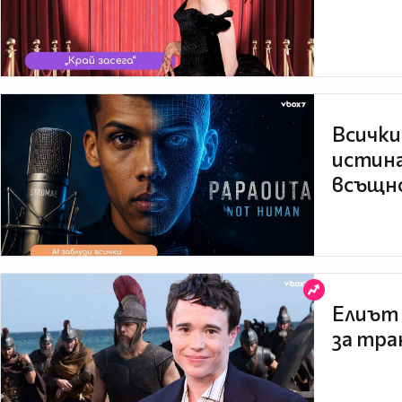
Всички
истина
всъщно
Елиът 
за тра