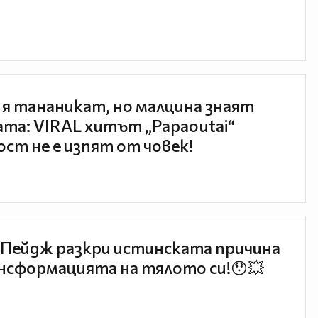
 я тананикат, но малцина знаят
та: VIRAL хитът „Papaoutai“
ст не е изпят от човек!
Пейдж разкри истинската причина
нсформацията на тялото си!😯💥