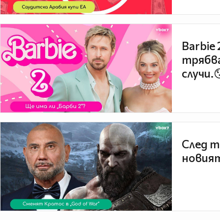
Barbie
трябва
случи.
След т
новият