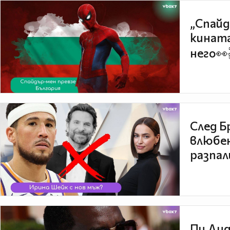
„Спайд
кината
него👀
След Б
влюбен
разпал
Пи Дид