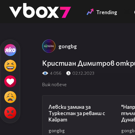
Member of
👾
Trending
gongbg
Кристиан Димитров откри
4 056
02.12.2023
Виж повече
00:43
Левски замина за
"Нап
Туркестан за реванш с
тъчли
Кайрат
Дунав
gongbg
gongb