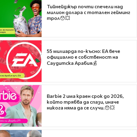
Тийнейджър почти спечели над
милион долара с тотален гейминг
трол😯💥
55 милиарда по-късно: EA вече
официално е собственост на
Саудитска Арабия💰
Barbie 2 има краен срок до 2026,
който трябва да спази, иначе
никога няма да се случи.😯💥