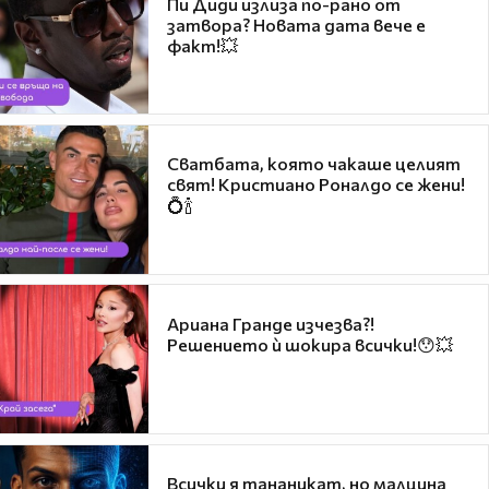
Пи Диди излиза по-рано от
затвора? Новата дата вече е
факт!💥
Сватбата, която чакаше целият
свят! Кристиано Роналдо се жени!
💍🍾
Ариана Гранде изчезва?!
Решението ѝ шокира всички!😯💥
Всички я тананикат, но малцина