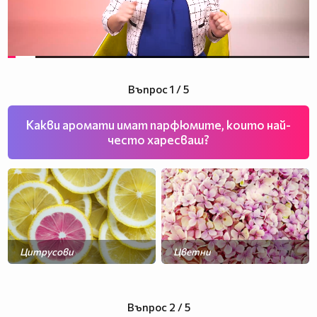
Въпрос 1 / 5
Какви аромати имат парфюмите, които най-
често харесваш?
Цитрусови
Цветни
Ориенталски
Дървесни
Въпрос 2 / 5