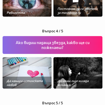
Постоянно да са залепени
Зависимостта от
Ревността
за телефона си
Ако е твърде сериозен
роднини
Въпрос 4 / 5
Ако видиш падаща звезда, какво ще си
пожелаеш?
Да намеря истинската
Да имам още хиляда
Да бъда достоен
Да си поседя сама още
любов
желания
партньор
малко време
Въпрос 5 / 5