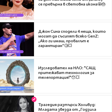
се превърна в световна икона🤩🎂
Джон Сина сподели 4 неща, които
могат да съсипят всяко GenZ:
„Ако ги имаш, провалът е
гарантиран“🧐💥
Изследовател на НЛО: "САЩ
притежават технология за
телепортация!"😯💥
Трагедия разтърси Холивуд:
Младата звезда от „Годзила