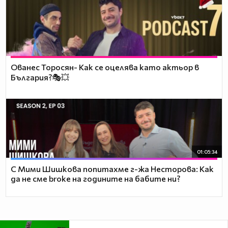
Ованес Торосян- Как се оцелява като актьор в
България?🎭💥
01:05:34
С Мими Шишкова попитахме г-жа Несторова: Как
да не сме broke на годините на бабите ни?