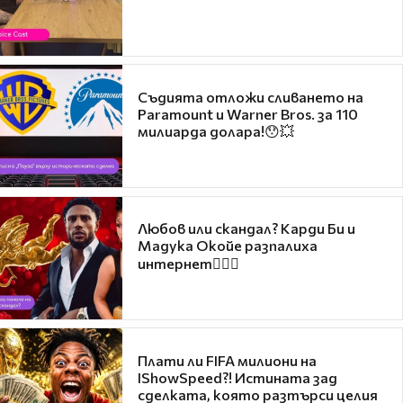
Съдията отложи сливането на
Paramount и Warner Bros. за 110
милиарда долара!😯💥
Любов или скандал? Карди Би и
Мадука Окойе разпалиха
интернет❤️‍🔥🔥
Плати ли FIFA милиони на
IShowSpeed?! Истината зад
сделката, която разтърси целия