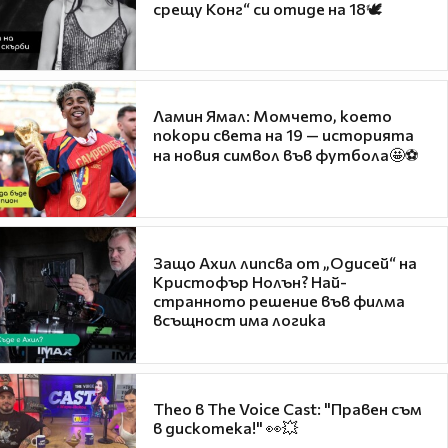
срещу Конг“ си отиде на 18🕊️
Ламин Ямал: Момчето, което
покори света на 19 — историята
на новия символ във футбола🤩⚽
Защо Ахил липсва от „Одисей“ на
Кристофър Нолън? Най-
странното решение във филма
всъщност има логика
Theo в The Voice Cast: "Правен съм
в дискотека!" 👀💥