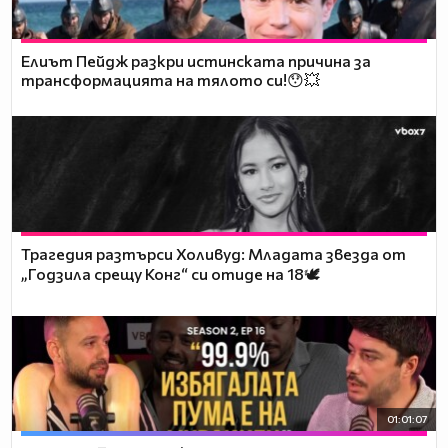
Елиът Пейдж разкри истинската причина за
трансформацията на тялото си!😯💥
Трагедия разтърси Холивуд: Младата звезда от
„Годзила срещу Конг“ си отиде на 18🕊️
01:01:07