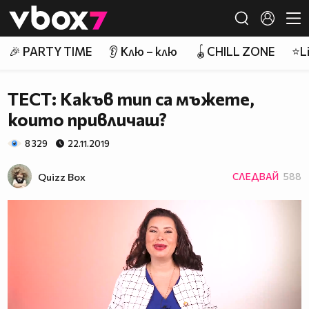
Member of
👾
🎉 PARTY TIME
👂 Клю – клю
🪀CHILL ZONE
⭐Li
ТЕСТ: Какъв тип са мъжете,
които привличаш?
8 329
22.11.2019
Quizz Box
СЛЕДВАЙ
588