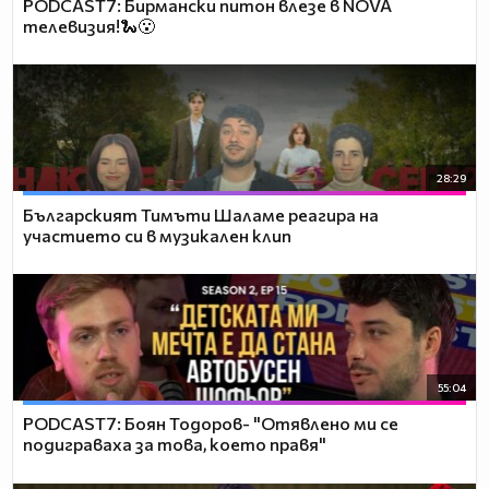
PODCAST7: Бирмански питон влезе в NOVA
телевизия!🐍😮
28:29
Българският Тимъти Шаламе реагира на
участието си в музикален клип
55:04
PODCAST7: ‪Боян Тодоров- "Отявлено ми се
подиграваха за това, което правя"