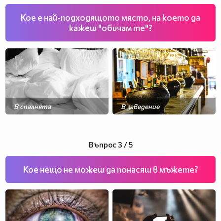
Кое е най-подходящото място, на което да
кажеш "обичам те"?
В спалнята
В заведение
На разходка
На празник
Въпрос 3 / 5
Кое нещо не можеш да понасяш в мъжете?