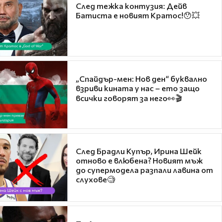
След тежка контузия: Дейв
Батиста е новият Кратос!😯💥
„Спайдър-мен: Нов ден“ буквално
взриви кината у нас – ето защо
всички говорят за него👀🎬
След Брадли Купър, Ирина Шейк
отново е влюбена? Новият мъж
до супермодела разпали лавина от
слухове🧐