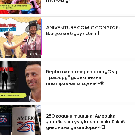
и BTS!⚽🤩
ANIVENTURE COMIC CON 2026:
Влязохме в друг свят!
08:16
Бербо смени терена: от „Олд
Трафорд“ директно на
театралната сцена👀⚽
250 години тишина: Америка
зарови капсула, която никой жив
днес няма да отвори👀💥