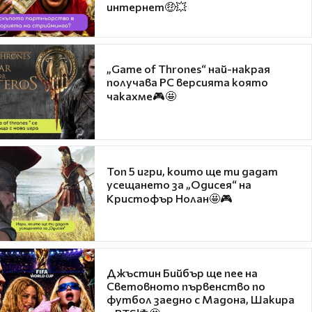
интернет🤑💥
„Game of Thrones“ най-накрая
получава PC версията която
чакахме🎮🤩
Топ 5 игри, които ще ти дадат
усещането за „Одисея“ на
Кристофър Нолан🤩🎮
Джъстин Бийбър ще пее на
Световното първенство по
футбол заедно с Мадона, Шакира