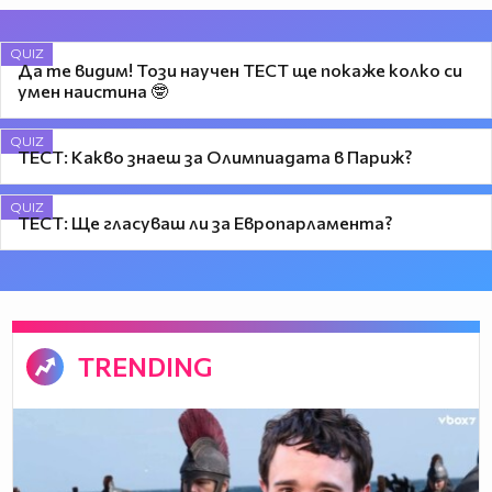
QUIZ
Да те видим! Този научен ТЕСТ ще покаже колко си
умен наистина 🤓
QUIZ
ТЕСТ: Какво знаеш за Олимпиадата в Париж?
QUIZ
ТЕСТ: Ще гласуваш ли за Европарламента?
TRENDING