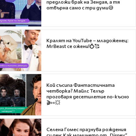
предложи брак на Зендая, а тя
отвърна само с три думи😅
Кралят на YouTube – младоженец:
MrBeast се ожени!💍🥰
Кой съсипа Фантастичната
четворка? Майлс Телър
проговаря десетилетие по-късно
🎬👀💥
Селена Гомес празнува рождения
си ден: Как момичето от „Disney“