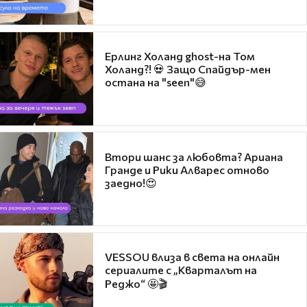
Ерлинг Холанд ghost-на Том
Холанд?! 💀 Защо Спайдър-мен
остана на "seen"😅
Втори шанс за любовта? Ариана
Гранде и Рики Алварес отново
заедно!😍
VESSOU влиза в света на онлайн
сериалите с „Кварталът на
Реджо“ 🤩🎬