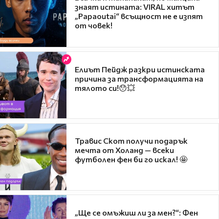
знаят истината: VIRAL хитът
„Papaoutai“ всъщност не е изпят
от човек!
Елиът Пейдж разкри истинската
причина за трансформацията на
тялото си!😯💥
Травис Скот получи подарък
мечта от Холанд — всеки
футболен фен би го искал! 🤩
„Ще се омъжиш ли за мен?“: Фен