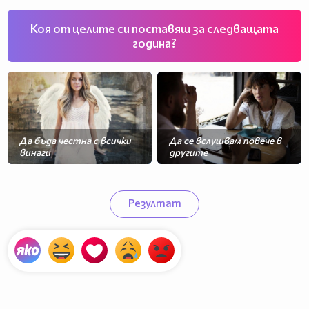
Коя от целите си поставяш за следващата
година?
Да бъда честна с всички
Да се вслушвам повече в
Да изляза от зоната си на
винаги
другите
комфорт
Да сменя средата си
Резултат