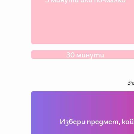
30 минути
Въ
Избери предмет, кой