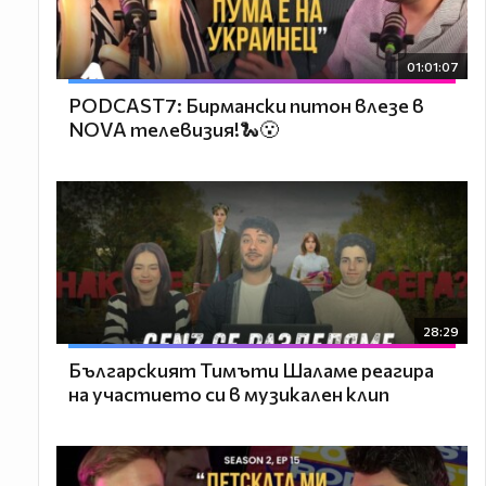
01:01:07
PODCAST7: Бирмански питон влезе в
NOVA телевизия!🐍😮
28:29
Българският Тимъти Шаламе реагира
на участието си в музикален клип