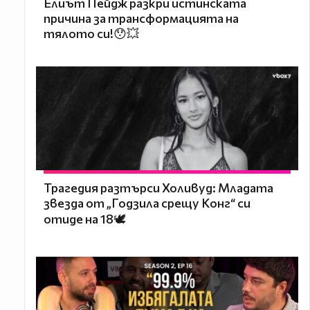
Елиът Пейдж разкри истинската
причина за трансформацията на
тялото си!😯💥
Трагедия разтърси Холивуд: Младата
звезда от „Годзила срещу Конг“ си
отиде на 18🕊️