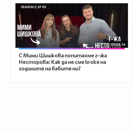
01:05:34
С Мими Шишкова попитахме г-жа
Несторова: Как да не сме broke на
годините на бабите ни?