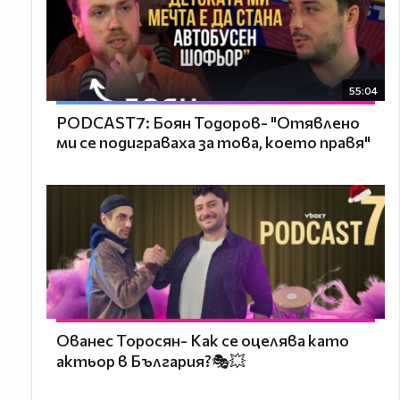
55:04
PODCAST7: ‪Боян Тодоров- "Отявлено
ми се подиграваха за това, което правя"
Ованес Торосян- Как се оцелява като
актьор в България?🎭💥