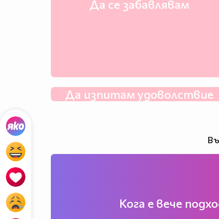
Да се забавлявам
Да изпитам удоволствие
Въ
Кога е вече подхо