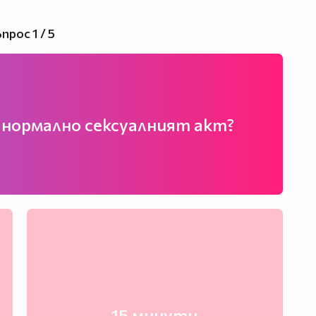
прос 1 / 5
 нормално сексуалният акт?
15 минути