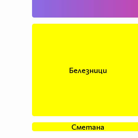
Белезници
Сметана