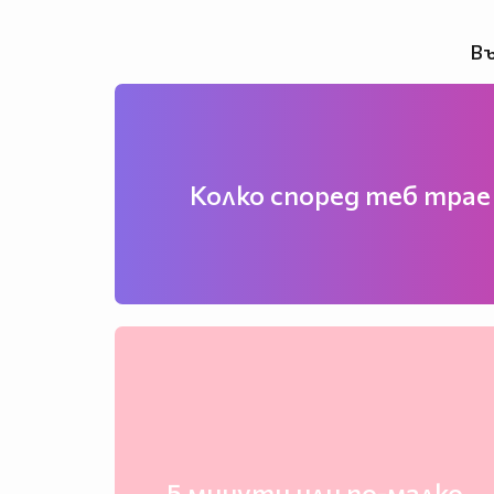
Въ
Колко според теб трае
5 минути или по-малко