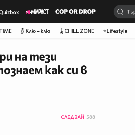
Quizbox
 TIME
👂 Клю – клю
🪀CHILL ZONE
⭐Lifestyle
ри на тези
познаем как си в
СЛЕДВАЙ
588