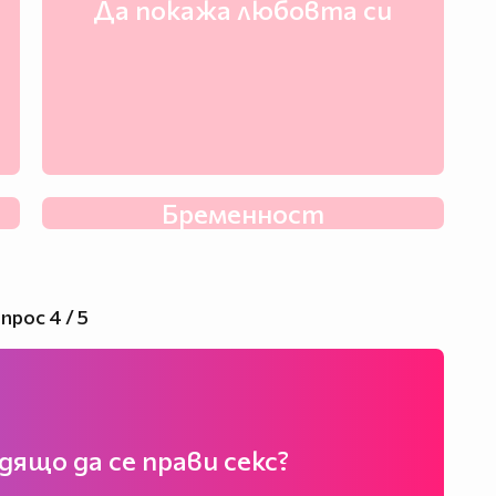
Да покажа любовта си
Бременност
прос 4 / 5
дящо да се прави секс?