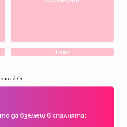
1 час
прос 2 / 5
то да вземеш в спалнята: