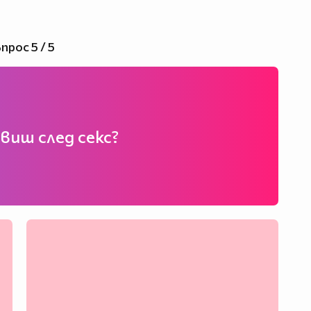
прос 5 / 5
виш след секс?