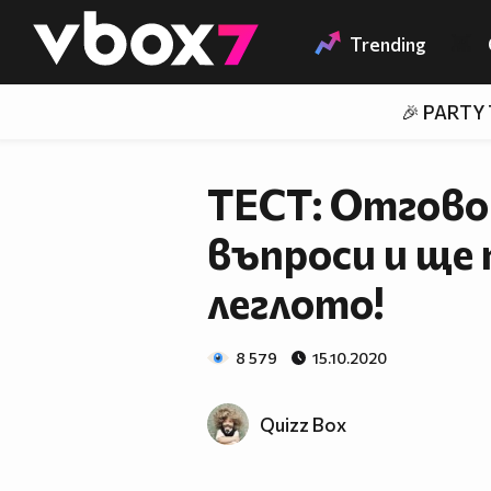
Member of
👾
Trending
🎉 PARTY
ТЕСТ: Отгово
въпроси и ще 
леглото!
8 579
15.10.2020
Quizz Box