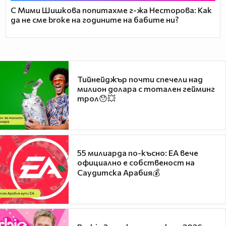
С Мими Шишкова попитахме г-жа Несторова: Как
да не сме broke на годините на бабите ни?
Тийнейджър почти спечели над
милион долара с тотален гейминг
трол😯💥
55 милиарда по-късно: EA вече
официално е собственост на
Саудитска Арабия💰