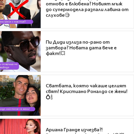
отново е влюбена? Новият мъж
до супермодела разпали лавина от
слухове🧐
Пи Диди излиза по-рано от
затвора? Новата дата вече е
факт!💥
Сватбата, която чакаше целият
свят! Кристиано Роналдо се жени!
💍🍾
Ариана Гранде изчезва?!