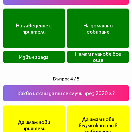
На заведение с
На домашно
приятели
събиране
Нямам планове все
Извън града
още
Въпрос 4 / 5
Какво искаш да ти се случи през 2020 г.?
Да имам нови
Да имам нови
възможности в
приятели
работата