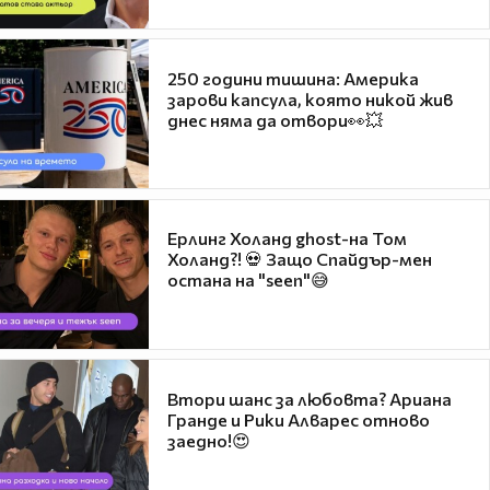
250 години тишина: Америка
зарови капсула, която никой жив
днес няма да отвори👀💥
Ерлинг Холанд ghost-на Том
Холанд?! 💀 Защо Спайдър-мен
остана на "seen"😅
Втори шанс за любовта? Ариана
Гранде и Рики Алварес отново
заедно!😍