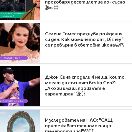
проговаря десетилетие по-късно
🎬👀💥
Селена Гомес празнува рождения
си ден: Как момичето от „Disney“
се превърна в световна икона🤩🎂
Джон Сина сподели 4 неща, които
могат да съсипят всяко GenZ:
„Ако ги имаш, провалът е
гарантиран“🧐💥
Изследовател на НЛО: "САЩ
притежават технология за
телепортация!"😯💥