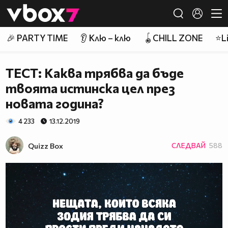
Member of
👾
🎉 PARTY TIME
👂 Клю – клю
🪀CHILL ZONE
⭐Li
ТЕСТ: Каква трябва да бъде
твоята истинска цел през
новата година?
4 233
13.12.2019
Quizz Box
СЛЕДВАЙ
588