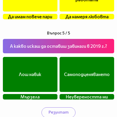
Да имам повече пари
Да намеря любовта
Въпрос 5 / 5
А какво искаш да оставиш завинаги в 2019 г.?
Лош навик
Самоподценяването
Мързела
Неувереността ми
Резултат