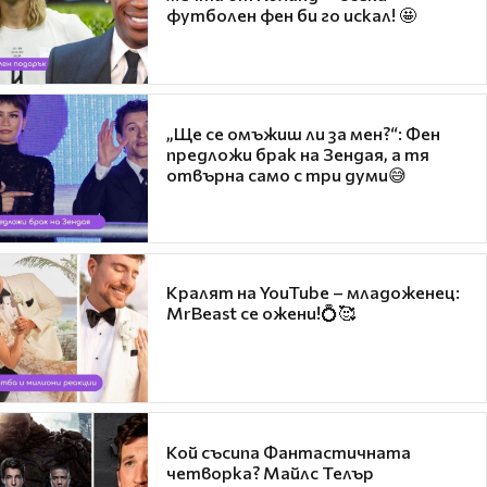
футболен фен би го искал! 🤩
„Ще се омъжиш ли за мен?“: Фен
предложи брак на Зендая, а тя
отвърна само с три думи😅
Кралят на YouTube – младоженец:
MrBeast се ожени!💍🥰
Кой съсипа Фантастичната
четворка? Майлс Телър