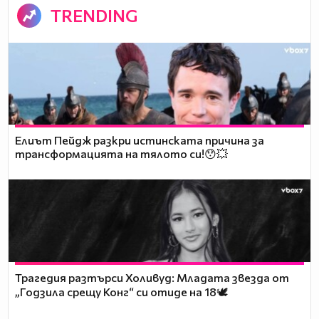
TRENDING
Елиът Пейдж разкри истинската причина за
трансформацията на тялото си!😯💥
Трагедия разтърси Холивуд: Младата звезда от
„Годзила срещу Конг“ си отиде на 18🕊️