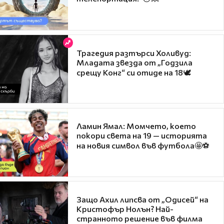
Трагедия разтърси Холивуд:
Младата звезда от „Годзила
срещу Конг“ си отиде на 18🕊️
Ламин Ямал: Момчето, което
покори света на 19 — историята
на новия символ във футбола🤩⚽
Защо Ахил липсва от „Одисей“ на
Кристофър Нолън? Най-
странното решение във филма