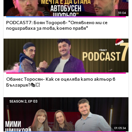
55:04
PODCAST7: ‪Боян Тодоров- "Отявлено ми се
подиграваха за това, което правя"
Ованес Торосян- Как се оцелява като актьор в
България?🎭💥
01:05:34