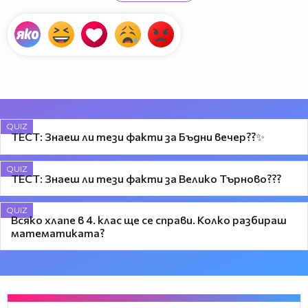
QUIZ
ТЕСТ: Знаеш ли тези факти за Бъдни вечер??✨
QUIZ
ТЕСТ: Знаеш ли тези факти за Велико Търново???
QUIZ
Всяко хлапе в 4. клас ще се справи. Колко разбираш
математиката?