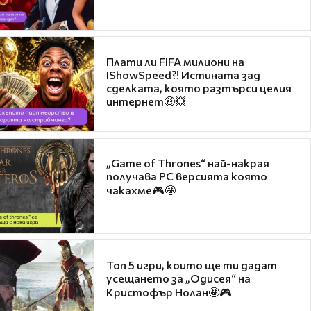
Плати ли FIFA милиони на
IShowSpeed?! Истината зад
сделката, която разтърси целия
интернет🤑💥
„Game of Thrones“ най-накрая
получава PC версията която
чакахме🎮🤩
Топ 5 игри, които ще ти дадат
усещането за „Одисея“ на
Кристофър Нолан🤩🎮