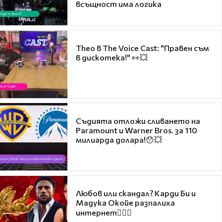
всъщност има логика
Theo в The Voice Cast: "Правен съм
в дискотека!" 👀💥
Съдията отложи сливането на
Paramount и Warner Bros. за 110
милиарда долара!😯💥
Любов или скандал? Карди Би и
Мадука Окойе разпалиха
интернет❤️‍🔥🔥