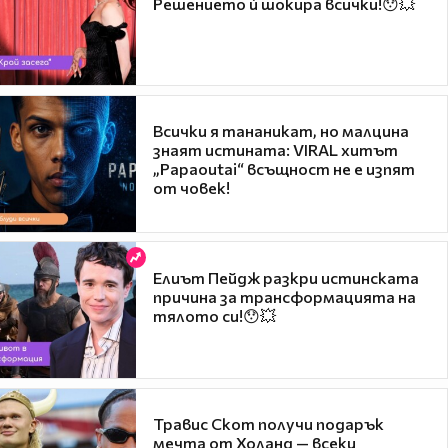
Решението ѝ шокира всички!😯💥
Всички я тананикат, но малцина
знаят истината: VIRAL хитът
„Papaoutai“ всъщност не е изпят
от човек!
Елиът Пейдж разкри истинската
причина за трансформацията на
тялото си!😯💥
Травис Скот получи подарък
мечта от Холанд — всеки