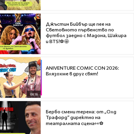
Джъстин Бийбър ще пее на
Световното първенство по
футбол заедно с Мадона, Шакира
и BTS!⚽🤩
ANIVENTURE COMIC CON 2026:
Влязохме в друг свят!
08:16
Бербо смени терена: от „Олд
Трафорд“ директно на
театралната сцена👀⚽