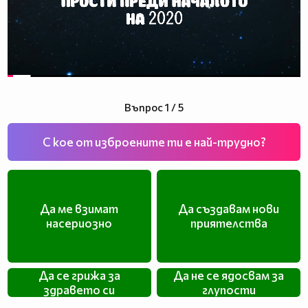
Въпрос 1 / 5
С кое от изброените ти е най-трудно?
Да ме взимат
Да създавам нови
насериозно
приятелства
Да се грижа за
Да не се ядосвам за
здравето си
глупости