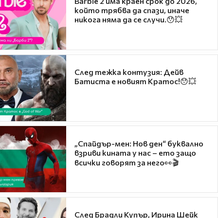
Barbie 2 има краен срок до 2026,
който трябва да спази, иначе
никога няма да се случи.😯💥
След тежка контузия: Дейв
Батиста е новият Кратос!😯💥
„Спайдър-мен: Нов ден“ буквално
взриви кината у нас – ето защо
всички говорят за него👀🎬
След Брадли Купър, Ирина Шейк