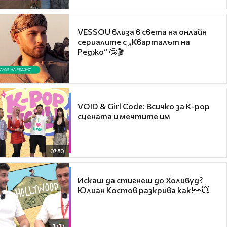
VESSOU влиза в света на онлайн
сериалите с „Кварталът на
Реджо“ 🤩🎬
VOID & Girl Code: Всичко за K-pop
сцената и мечтите им
07:50
Искаш да стигнеш до Холивуд?
Юлиан Костов разкрива как!👀💥
15:15