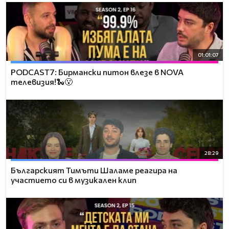
01:01:07
PODCAST7: Бирмански питон влезе в NOVA
телевизия!🐍😮
28:29
Българският Тимъти Шаламе реагира на
участието си в музикален клип