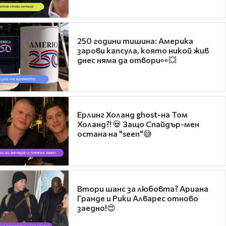
250 години тишина: Америка
зарови капсула, която никой жив
днес няма да отвори👀💥
Ерлинг Холанд ghost-на Том
Холанд?! 💀 Защо Спайдър-мен
остана на "seen"😅
Втори шанс за любовта? Ариана
Гранде и Рики Алварес отново
заедно!😍