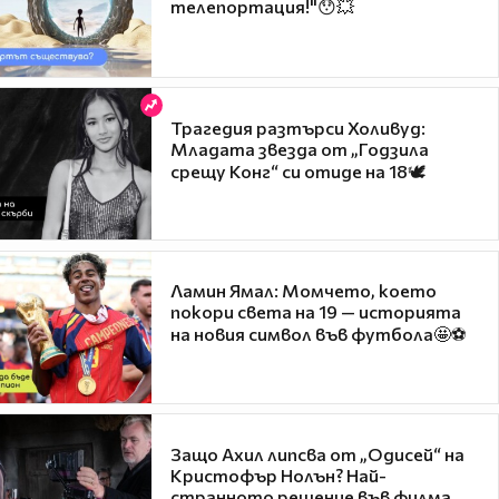
телепортация!"😯💥
Трагедия разтърси Холивуд:
Младата звезда от „Годзила
срещу Конг“ си отиде на 18🕊️
Ламин Ямал: Момчето, което
покори света на 19 — историята
на новия символ във футбола🤩⚽
Защо Ахил липсва от „Одисей“ на
Кристофър Нолън? Най-
странното решение във филма