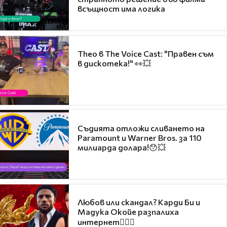
всъщност има логика
Theo в The Voice Cast: "Правен съм
в дискотека!" 👀💥
Съдията отложи сливането на
Paramount и Warner Bros. за 110
милиарда долара!😯💥
Любов или скандал? Карди Би и
Мадука Окойе разпалиха
интернет❤️‍🔥🔥