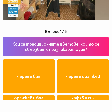
Въпрос 1 / 5
Кои са традиционните цветове, които се
свързват с празника Хелоуин?
черен и бял
черен и оранжев
оранжев и бял
кафяв и син