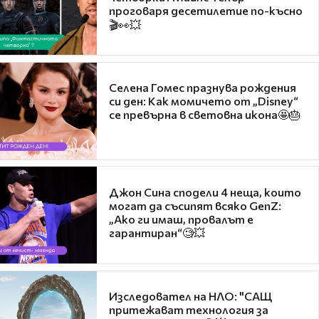
проговаря десетилетие по-късно
🎬👀💥
Селена Гомес празнува рождения
си ден: Как момичето от „Disney“
се превърна в световна икона🤩🎂
Джон Сина сподели 4 неща, които
могат да съсипят всяко GenZ:
„Ако ги имаш, провалът е
гарантиран“🧐💥
Изследовател на НЛО: "САЩ
притежават технология за