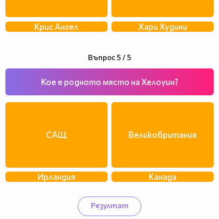
Крис Ангел
Хари Худини
Въпрос 5 / 5
Кое е родното място на Хелоуин?
САЩ
Великобритания
Ирландия
Канада
Резултат