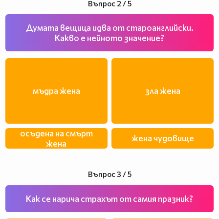
Въпрос 2 / 5
Думата вещица идва от староанглийски.
Какво е нейното значение?
мъдра жена
зла жена
осъдена на смърт
жена чудовище
жена
Въпрос 3 / 5
Как се нарича страхът от самия празник?