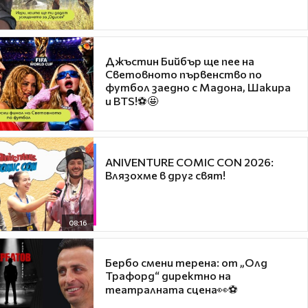
Джъстин Бийбър ще пее на
Световното първенство по
футбол заедно с Мадона, Шакира
и BTS!⚽🤩
ANIVENTURE COMIC CON 2026:
Влязохме в друг свят!
08:16
Бербо смени терена: от „Олд
Трафорд“ директно на
театралната сцена👀⚽