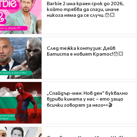
Barbie 2 има краен срок до 2026,
който трябва да спази, иначе
никога няма да се случи.😯💥
След тежка контузия: Дейв
Батиста е новият Кратос!😯💥
„Спайдър-мен: Нов ден“ буквално
взриви кината у нас – ето защо
всички говорят за него👀🎬