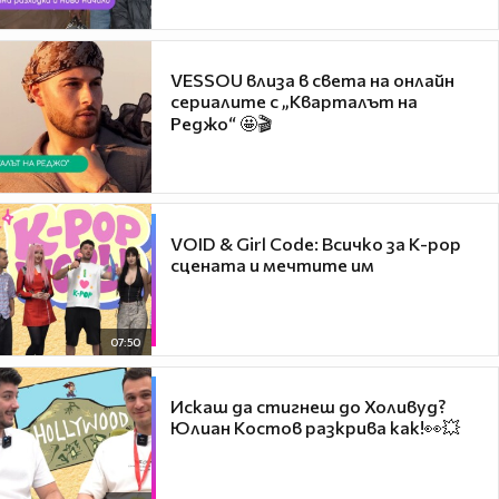
VESSOU влиза в света на онлайн
сериалите с „Кварталът на
Реджо“ 🤩🎬
VOID & Girl Code: Всичко за K-pop
сцената и мечтите им
07:50
Искаш да стигнеш до Холивуд?
Юлиан Костов разкрива как!👀💥