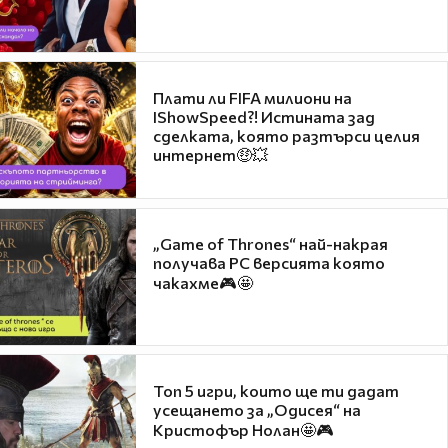
Плати ли FIFA милиони на
IShowSpeed?! Истината зад
сделката, която разтърси целия
интернет🤑💥
„Game of Thrones“ най-накрая
получава PC версията която
чакахме🎮🤩
Топ 5 игри, които ще ти дадат
усещането за „Одисея“ на
Кристофър Нолан🤩🎮