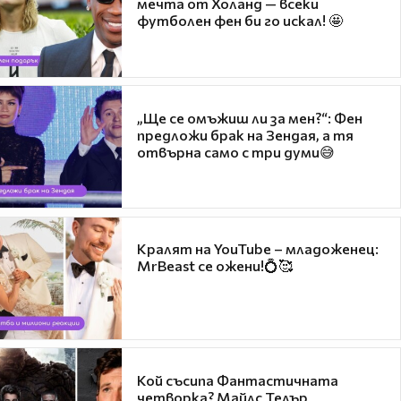
мечта от Холанд — всеки
футболен фен би го искал! 🤩
„Ще се омъжиш ли за мен?“: Фен
предложи брак на Зендая, а тя
отвърна само с три думи😅
Кралят на YouTube – младоженец:
MrBeast се ожени!💍🥰
Кой съсипа Фантастичната
четворка? Майлс Телър