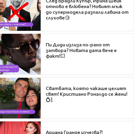
След Брадли Купър, Ирина Шейк
отново е влюбена? Новият мъж
до супермодела разпали лавина от
слухове🧐
Пи Диди излиза по-рано от
затвора? Новата дата вече е
факт!💥
Сватбата, която чакаше целият
свят! Кристиано Роналдо се жени!
💍🍾
Ариана Гранде изчезва?!