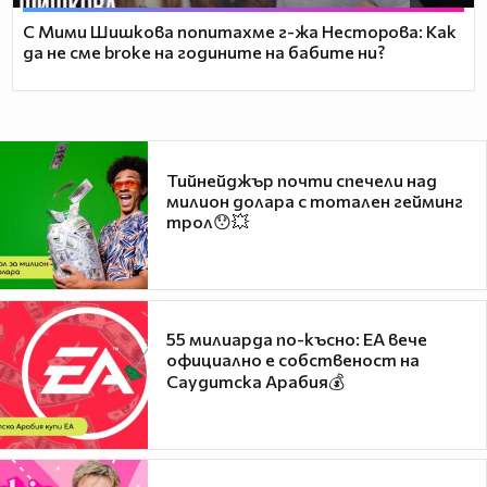
С Мими Шишкова попитахме г-жа Несторова: Как
да не сме broke на годините на бабите ни?
Тийнейджър почти спечели над
милион долара с тотален гейминг
трол😯💥
55 милиарда по-късно: EA вече
официално е собственост на
Саудитска Арабия💰