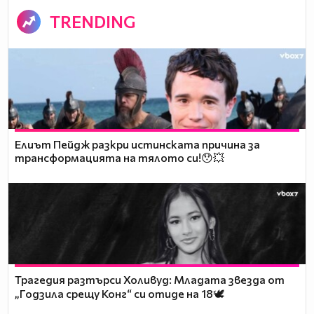
TRENDING
Елиът Пейдж разкри истинската причина за
трансформацията на тялото си!😯💥
Трагедия разтърси Холивуд: Младата звезда от
„Годзила срещу Конг“ си отиде на 18🕊️