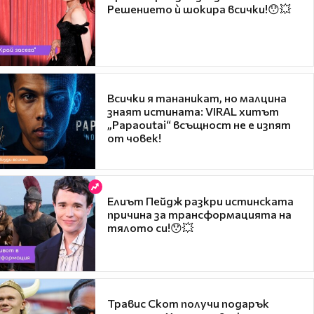
Решението ѝ шокира всички!😯💥
Всички я тананикат, но малцина
знаят истината: VIRAL хитът
„Papaoutai“ всъщност не е изпят
от човек!
Елиът Пейдж разкри истинската
причина за трансформацията на
тялото си!😯💥
Травис Скот получи подарък