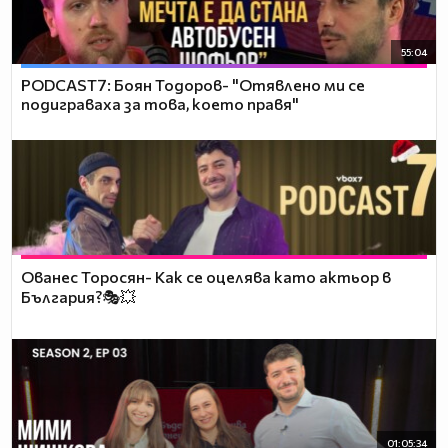
55:04
PODCAST7: ‪Боян Тодоров- "Отявлено ми се
подиграваха за това, което правя"
Ованес Торосян- Как се оцелява като актьор в
България?🎭💥
01:05:34