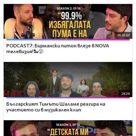
01:01:07
PODCAST7: Бирмански питон влезе в NOVA
телевизия!🐍😮
28:29
Българският Тимъти Шаламе реагира на
участието си в музикален клип