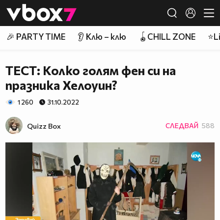
Member of
👾
🎉 PARTY TIME
👂 Клю – клю
🪀CHILL ZONE
⭐Li
ТЕСТ: Колко голям фен си на
празника Хелоуин?
1 260
31.10.2022
Quizz Box
СЛЕДВАЙ
588