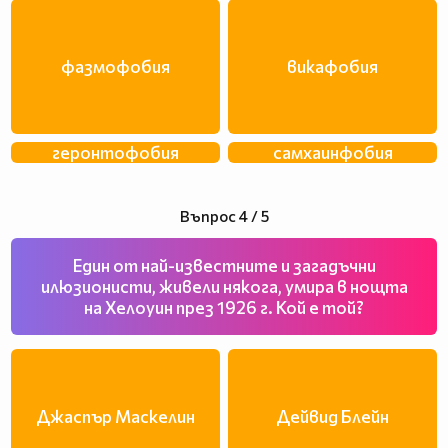
фазмофобия
викафобия
геронтофобия
самхаинфобия
Въпрос 4 / 5
Един от най-известните и загадъчни
илюзионисти, живели някога, умира в нощта
на Хелоуин през 1926 г. Кой е той?
Джаспър Маскелин
Дейвид Блейн