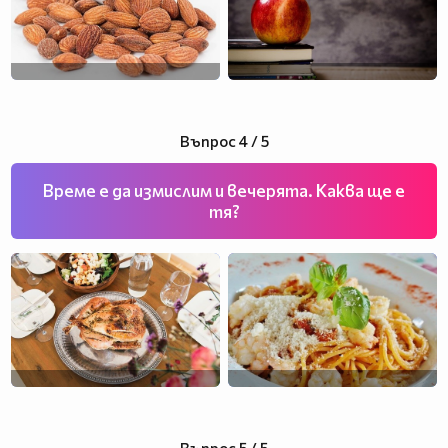
Въпрос 4 / 5
Време е да измислим и вечерята. Каква ще е
тя?
Въпрос 5 / 5