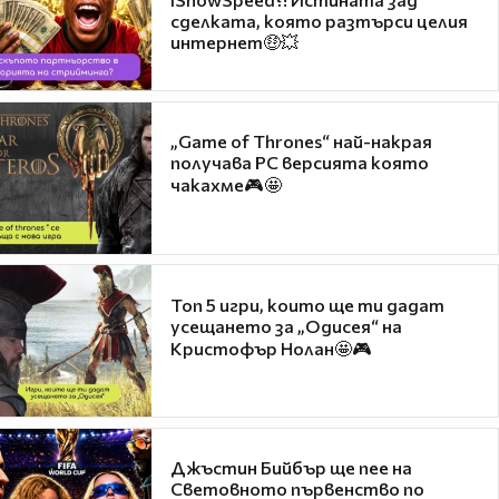
сделката, която разтърси целия
интернет🤑💥
„Game of Thrones“ най-накрая
получава PC версията която
чакахме🎮🤩
Топ 5 игри, които ще ти дадат
усещането за „Одисея“ на
Кристофър Нолан🤩🎮
Джъстин Бийбър ще пее на
Световното първенство по