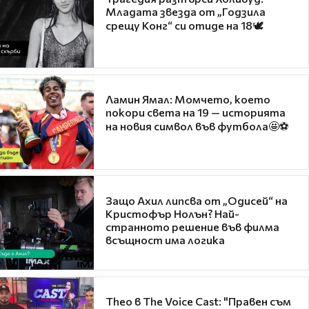
Младата звезда от „Годзила
срещу Конг“ си отиде на 18🕊️
Ламин Ямал: Момчето, което
покори света на 19 — историята
на новия символ във футбола🤩⚽
Защо Ахил липсва от „Одисей“ на
Кристофър Нолън? Най-
странното решение във филма
всъщност има логика
Theo в The Voice Cast: "Правен съм