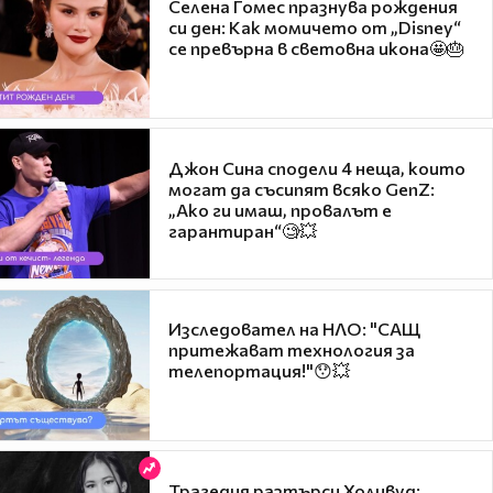
Селена Гомес празнува рождения
си ден: Как момичето от „Disney“
се превърна в световна икона🤩🎂
Джон Сина сподели 4 неща, които
могат да съсипят всяко GenZ:
„Ако ги имаш, провалът е
гарантиран“🧐💥
Изследовател на НЛО: "САЩ
притежават технология за
телепортация!"😯💥
Трагедия разтърси Холивуд: