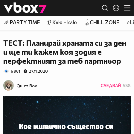
Member of
👾
🎉 PARTY TIME
👂 Клю – клю
🪀CHILL ZONE
⭐Li
ТЕСТ: Планирай храната си за ден
и ще ти кажем коя зодия е
перфектният за теб партньор
6 961
27.11.2020
Quizz Box
СЛЕДВАЙ
588