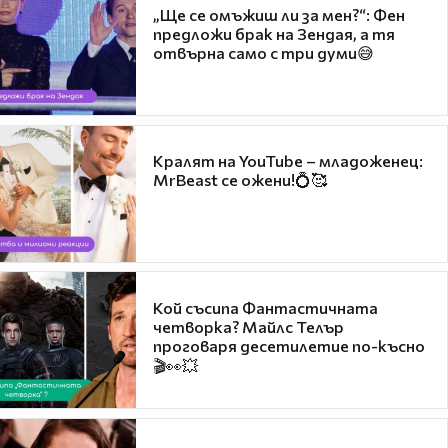
„Ще се омъжиш ли за мен?“: Фен
предложи брак на Зендая, а тя
отвърна само с три думи😅
Кралят на YouTube – младоженец:
MrBeast се ожени!💍🥰
Кой съсипа Фантастичната
четворка? Майлс Телър
проговаря десетилетие по-късно
🎬👀💥