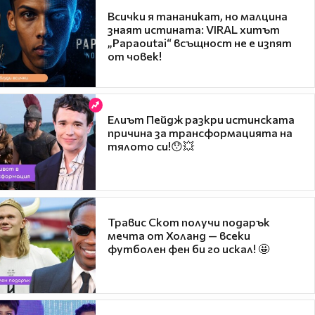
Всички я тананикат, но малцина
знаят истината: VIRAL хитът
„Papaoutai“ всъщност не е изпят
от човек!
Елиът Пейдж разкри истинската
причина за трансформацията на
тялото си!😯💥
Травис Скот получи подарък
мечта от Холанд — всеки
футболен фен би го искал! 🤩