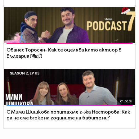
Ованес Торосян- Как се оцелява като актьор в
България?🎭💥
01:05:34
С Мими Шишкова попитахме г-жа Несторова: Как
да не сме broke на годините на бабите ни?