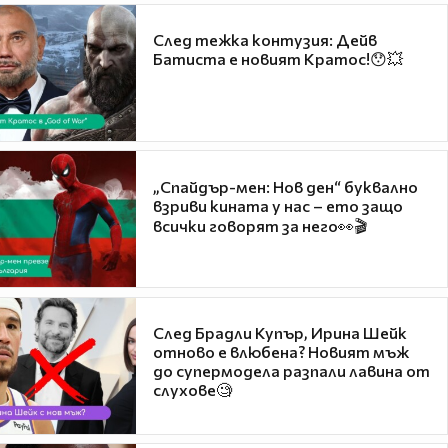
След тежка контузия: Дейв
Батиста е новият Кратос!😯💥
„Спайдър-мен: Нов ден“ буквално
взриви кината у нас – ето защо
всички говорят за него👀🎬
След Брадли Купър, Ирина Шейк
отново е влюбена? Новият мъж
до супермодела разпали лавина от
слухове🧐