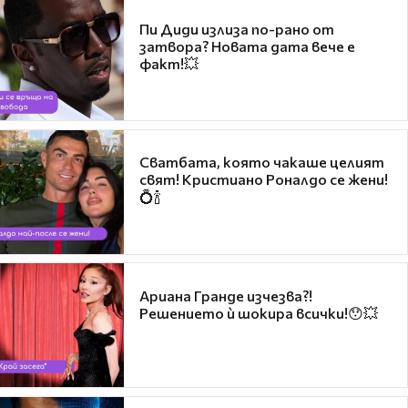
Пи Диди излиза по-рано от
затвора? Новата дата вече е
факт!💥
Сватбата, която чакаше целият
свят! Кристиано Роналдо се жени!
💍🍾
Ариана Гранде изчезва?!
Решението ѝ шокира всички!😯💥