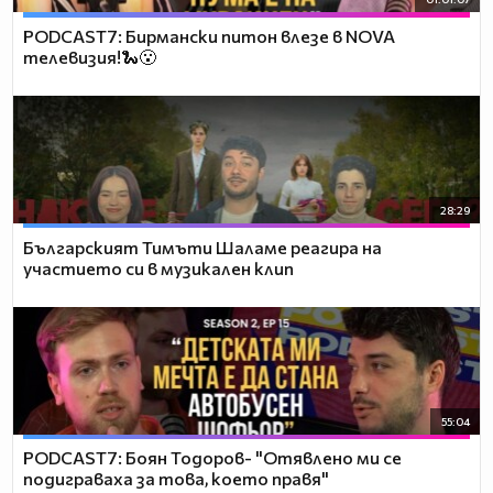
PODCAST7: Бирмански питон влезе в NOVA
телевизия!🐍😮
28:29
Българският Тимъти Шаламе реагира на
участието си в музикален клип
55:04
PODCAST7: ‪Боян Тодоров- "Отявлено ми се
подиграваха за това, което правя"