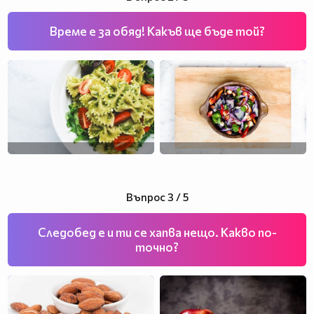
Време е за обяд! Какъв ще бъде той?
Въпрос 3 / 5
Следобед е и ти се хапва нещо. Какво по-
точно?