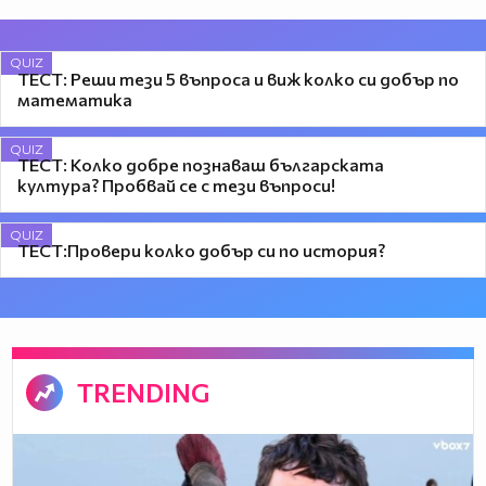
QUIZ
ТЕСТ: Реши тези 5 въпроса и виж колко си добър по
математика
QUIZ
ТЕСТ: Колко добре познаваш българската
култура? Пробвай се с тези въпроси!
QUIZ
ТЕСТ:Провери колко добър си по история?
TRENDING