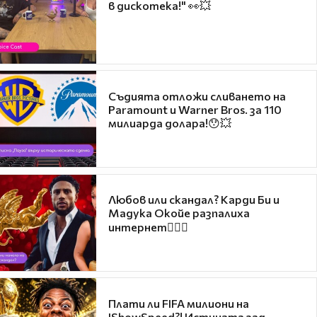
в дискотека!" 👀💥
Съдията отложи сливането на
Paramount и Warner Bros. за 110
милиарда долара!😯💥
Любов или скандал? Карди Би и
Мадука Окойе разпалиха
интернет❤️‍🔥🔥
Плати ли FIFA милиони на
IShowSpeed?! Истината зад