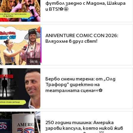
футбол заедно с Мадона, Шакира
и BTS!⚽🤩
ANIVENTURE COMIC CON 2026:
Влязохме в друг свят!
08:16
Бербо смени терена: от „Олд
Трафорд“ директно на
театралната сцена👀⚽
250 години тишина: Америка
зарови капсула, която никой жив