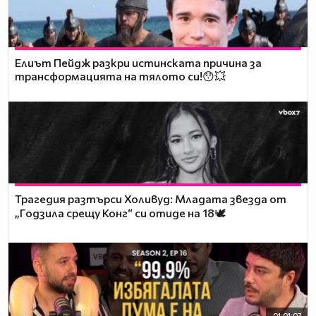
Елиът Пейдж разкри истинската причина за
трансформацията на тялото си!😯💥
Трагедия разтърси Холивуд: Младата звезда от
„Годзила срещу Конг“ си отиде на 18🕊️
01:01:07