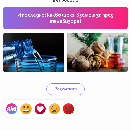
И последно: какво ще си вземеш за пред
телевизора?
Резултат