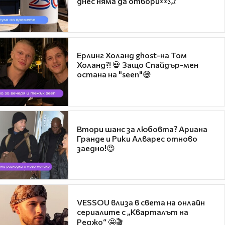
днес няма да отвори👀💥
Ерлинг Холанд ghost-на Том
Холанд?! 💀 Защо Спайдър-мен
остана на "seen"😅
Втори шанс за любовта? Ариана
Гранде и Рики Алварес отново
заедно!😍
VESSOU влиза в света на онлайн
сериалите с „Кварталът на
Реджо“ 🤩🎬