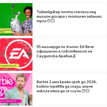
Тийнейджър почти спечели над
милион долара с тотален гейминг
трол😯💥
55 милиарда по-късно: EA вече
официално е собственост на
Саудитска Арабия💰
Barbie 2 има краен срок до 2026,
който трябва да спази, иначе
никога няма да се случи.😯💥