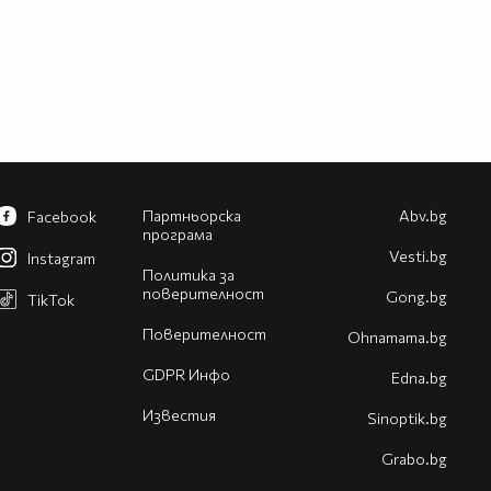
Партньорска
Abv.bg
Facebook
програма
Vesti.bg
Instagram
Политика за
поверителност
Gong.bg
TikTok
Поверителност
Оhnamama.bg
GDPR Инфо
Edna.bg
Известия
Sinoptik.bg
Grabo.bg