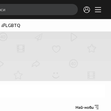
🌈LGBTQ
Най-нови