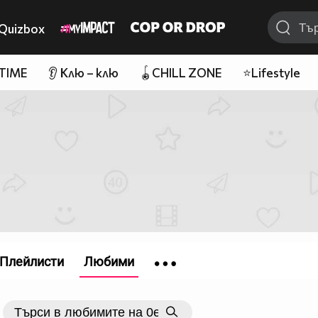
Quizbox
 TIME
👂 Клю – клю
🪀CHILL ZONE
⭐Lifestyle
Плейлисти
Любими