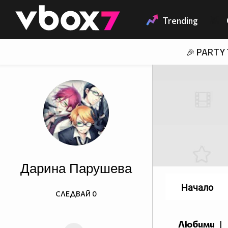
Member of
👾
Trending
🎉 PARTY
Дарина Парушева
Начало
СЛЕДВАЙ
0
Любими
|