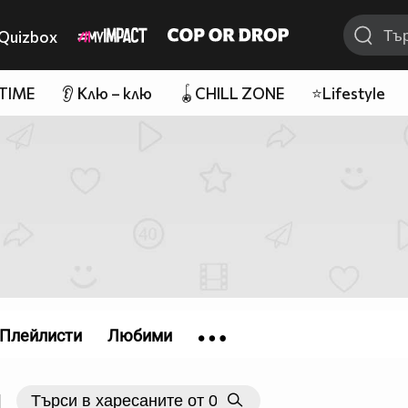
Quizbox
 TIME
👂 Клю – клю
🪀CHILL ZONE
⭐Lifestyle
Плейлисти
Любими
|