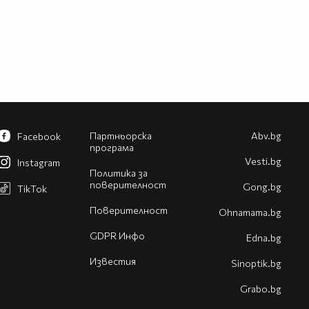
Партньорска
Abv.bg
Facebook
програма
Vesti.bg
Instagram
Политика за
поверителност
Gong.bg
TikTok
Поверителност
Оhnamama.bg
GDPR Инфо
Edna.bg
Известия
Sinoptik.bg
Grabo.bg