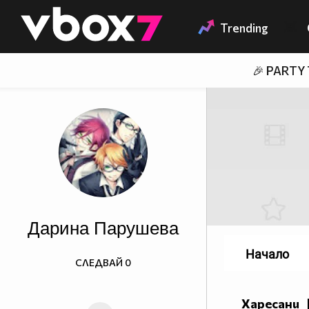
Member of
👾
Trending
🎉 PARTY
Дарина Парушева
Начало
СЛЕДВАЙ
0
Харесани