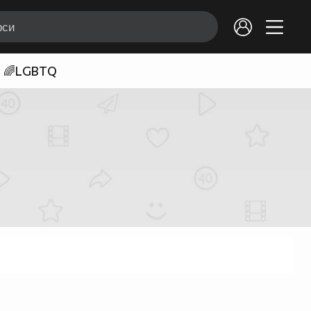
🌈LGBTQ