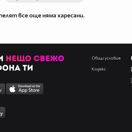
елят все още няма харесани.
Общи условия
Кодекс