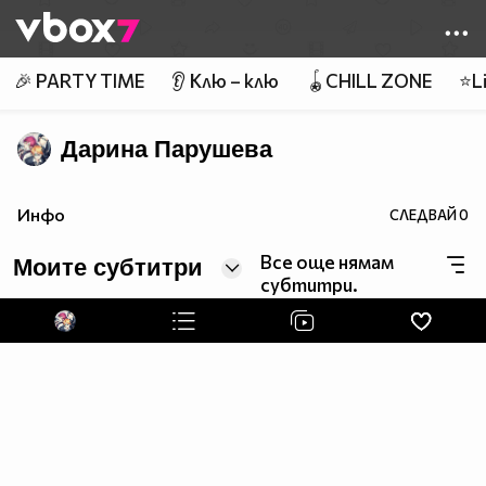
Member of
👾
🎉 PARTY TIME
👂 Клю – клю
🪀CHILL ZONE
⭐Li
Дарина Парушева
Инфо
СЛЕДВАЙ
0
Все още нямам
Моите субтитри
субтитри.