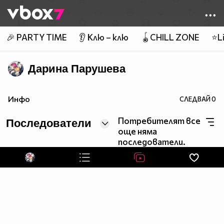
Member of
👾
🎉 PARTY TIME
👂 Клю – клю
🪀CHILL ZONE
⭐Li
Дарина Парушева
Инфо
СЛЕДВАЙ
0
Потребителят все
Последователи
още няма
последователи.