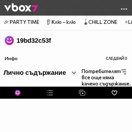
Member of
👾
🎉 PARTY TIME
👂 Клю – клю
🪀CHILL ZONE
⭐Li
19bd32c53f
Инфо
СЛЕДВАЙ
0
Потребителят
Лично съдържание
все още няма
качено съдържание.