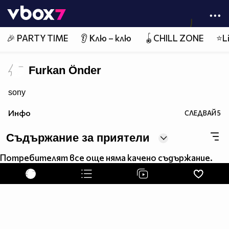
Member of
👾
🎉 PARTY TIME
👂 Клю – клю
🪀CHILL ZONE
⭐Li
Furkan Önder
sony
Инфо
СЛЕДВАЙ
5
Съдържание за приятели
Потребителят все още няма качено съдържание.