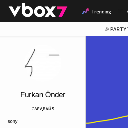
Member of
👾
Trending
🎉 PARTY
Furkan Önder
СЛЕДВАЙ
5
sony