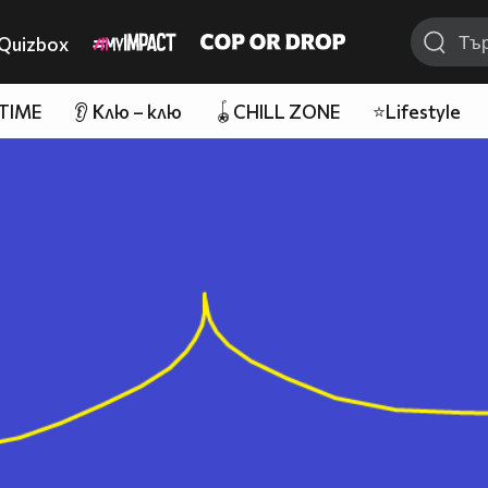
Quizbox
 TIME
👂 Клю – клю
🪀CHILL ZONE
⭐Lifestyle