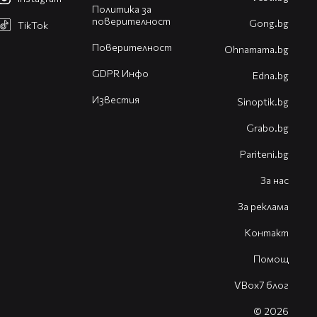
Политика за
поверителност
Gong.bg
TikTok
Поверителност
Оhnamama.bg
GDPR Инфо
Edna.bg
Известия
Sinoptik.bg
Grabo.bg
Pariteni.bg
За нас
За реклама
Контакт
Помощ
VBox7 блог
© 2026