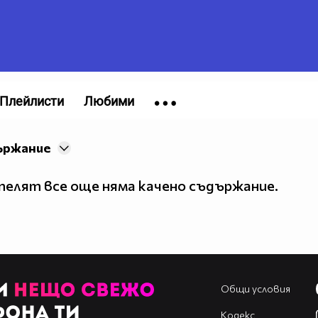
Плейлисти
Любими
ържание
елят все още няма качено съдържание.
Общи условия
Кодекс