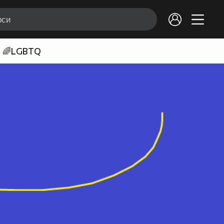
🌈LGBTQ