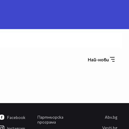
Най-нови
Партньорска
Abv.bg
Facebook
програма
Vesti.bg
Instagram