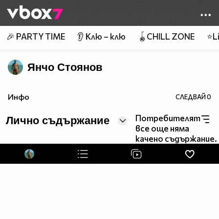
Member of
👾
🎉 PARTY TIME
👂 Клю – клю
🪀CHILL ZONE
⭐Li
Янчо Стоянов
Инфо
СЛЕДВАЙ
0
Потребителят
Лично съдържание
все още няма
качено съдържание.