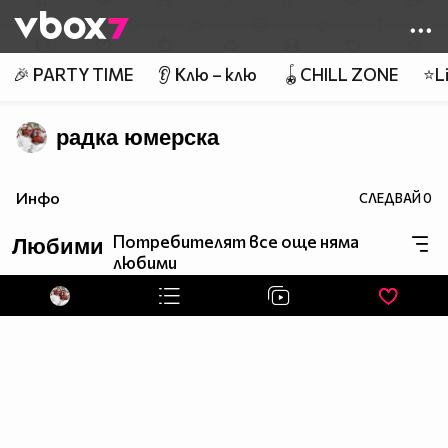
Member of
👾
🎉 PARTY TIME
👂 Клю – клю
🪀CHILL ZONE
⭐Li
радка юмерска
Инфо
СЛЕДВАЙ
0
Потребителят все още няма
Любими
любими