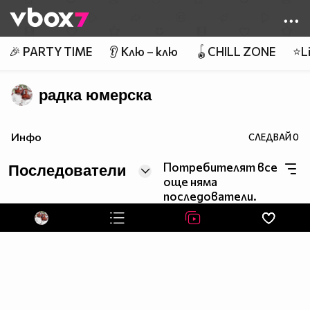
Member of
👾
🎉 PARTY TIME
👂 Клю – клю
🪀CHILL ZONE
⭐Li
радка юмерска
Инфо
СЛЕДВАЙ
0
Потребителят все
Последователи
още няма
последователи.