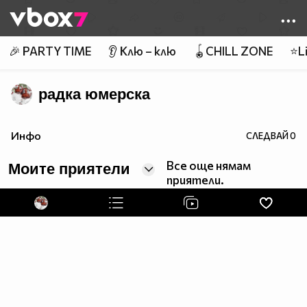
Member of
👾
🎉 PARTY TIME
👂 Клю – клю
🪀CHILL ZONE
⭐Li
радка юмерска
Инфо
СЛЕДВАЙ
0
Все още нямам
Моите приятели
приятели.