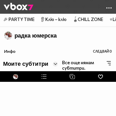
Member of
👾
🎉 PARTY TIME
👂 Клю – клю
🪀CHILL ZONE
⭐Li
радка юмерска
Инфо
СЛЕДВАЙ
0
Все още нямам
Моите субтитри
субтитри.