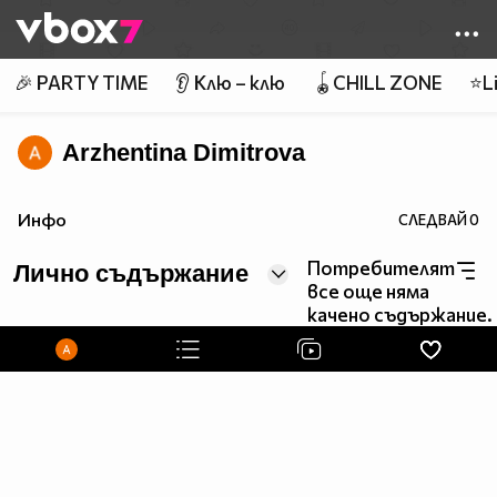
Member of
👾
🎉 PARTY TIME
👂 Клю – клю
🪀CHILL ZONE
⭐Li
Arzhentina Dimitrova
Инфо
СЛЕДВАЙ
0
Потребителят
Лично съдържание
все още няма
качено съдържание.