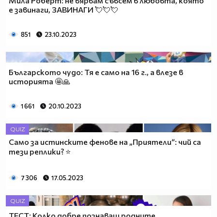
Мила Роберт: не вярвам съвсем в любовта, която
е завинаги, ЗАВИНАГИ 💘💘💘
851
23.10.2023
Българското чудо: Тя е само на 16 г., а влезе в
историята 🤩🙏
1 661
20.10.2023
QUIZ
Само за истинските фенове на „Приятели“: чий са
тези реплики? ⭐
7 306
17.05.2023
QUIZ
ТЕСТ: Колко добре познаваш родните