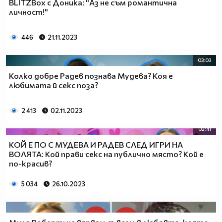
BLITZBox с Доника: "Аз не съм романтична
личност!"
446
21.11.2023
03:03
Колко добре Радев познава Мудева? Коя е
любимата й секс поза?
2 413
02.11.2023
02:41
КОЙ Е ПО С МУДЕВА И РАДЕВ СЛЕД ИГРИ НА
ВОЛЯТА: Кой прави секс на публично място? Кой е
по-красив?
5 034
26.10.2023