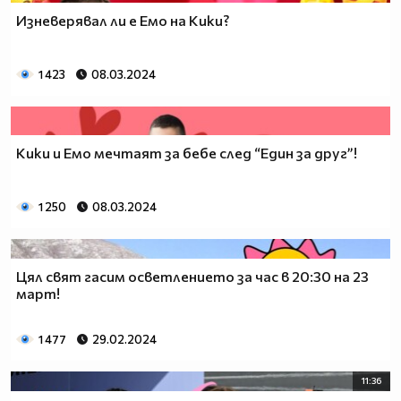
Изневерявал ли е Емо на Кики?
1 423
08.03.2024
Кики и Емо мечтаят за бебе след “Един за друг”!
1 250
08.03.2024
Цял свят гасим осветлението за час в 20:30 на 23
март!
1 477
29.02.2024
11:36