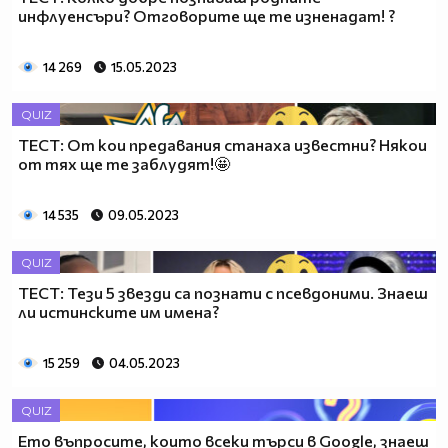
инфлуенсъри? Отговорите ще те изненадат! ?
14 269
15.05.2023
QUIZ
ТЕСТ: От кои предавания станаха известни? Някои
от тях ще те заблудят!🤩
14 535
09.05.2023
QUIZ
ТЕСТ: Тези 5 звезди са познати с псевдоними. Знаеш
ли истинските им имена?
15 259
04.05.2023
QUIZ
Ето въпросите, които всеки търси в Google, знаеш