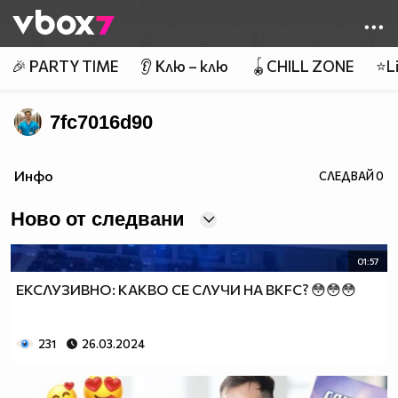
Member of
👾
🎉 PARTY TIME
👂 Клю – клю
🪀CHILL ZONE
⭐Li
7fc7016d90
Инфо
СЛЕДВАЙ
0
Ново от следвани
01:57
ЕКСЛУЗИВНО: КАКВО СЕ СЛУЧИ НА BKFC? 😳😳😳
231
26.03.2024