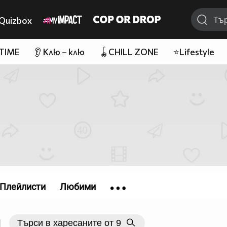
Quizbox
 TIME
👂 Клю – клю
🪀CHILL ZONE
⭐Lifestyle
Плейлисти
Любими
|