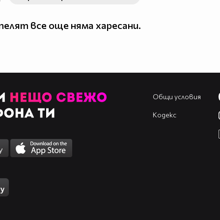
елят все още няма харесани.
Общи условия
Кодекс