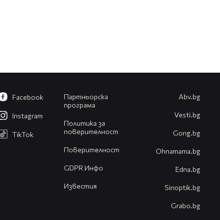
Партньорска
Abv.bg
Facebook
програма
Vesti.bg
Instagram
Политика за
поверителност
Gong.bg
TikTok
Поверителност
Оhnamama.bg
GDPR Инфо
Edna.bg
Известия
Sinoptik.bg
Grabo.bg