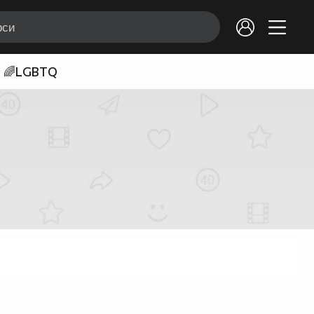
🌈LGBTQ