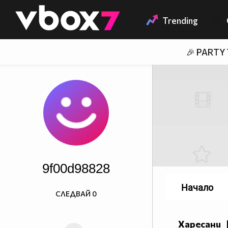
Member of
👾
Trending
🎉 PARTY
9f00d98828
Начало
СЛЕДВАЙ
0
Харесани