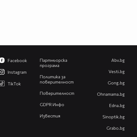
Партньорска
Abv.bg
Facebook
програма
Vesti.bg
Instagram
Политика за
поверителност
Gong.bg
TikTok
Поверителност
Оhnamama.bg
GDPR Инфо
Edna.bg
Известия
Sinoptik.bg
Grabo.bg