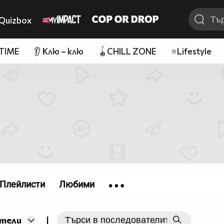
Quizbox
 TIME
👂 Клю – клю
🪀CHILL ZONE
⭐Lifestyle
Плейлисти
Любими
|
тели