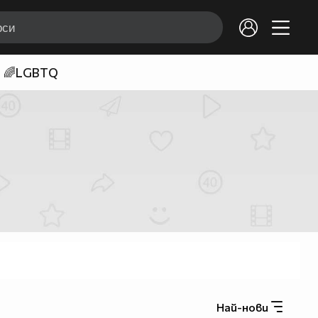
🌈LGBTQ
Най-нови