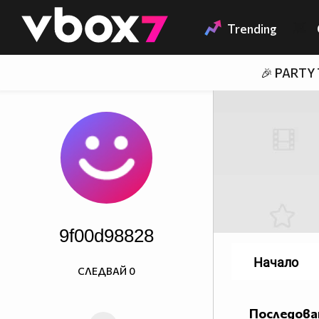
Member of
👾
Trending
🎉 PARTY
9f00d98828
Начало
СЛЕДВАЙ
0
Последова