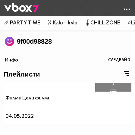
Member of
👾
🎉 PARTY TIME
👂 Клю – клю
🪀CHILL ZONE
⭐Li
9f00d98828
Инфо
СЛЕДВАЙ
0
Плейлисти
7
Филми Цели филми
04.05.2022