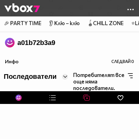
Member of
👾
🎉 PARTY TIME
👂 Клю – клю
🪀CHILL ZONE
⭐Li
a01b72b3a9
Инфо
СЛЕДВАЙ
0
Потребителят все
Последователи
още няма
последователи.