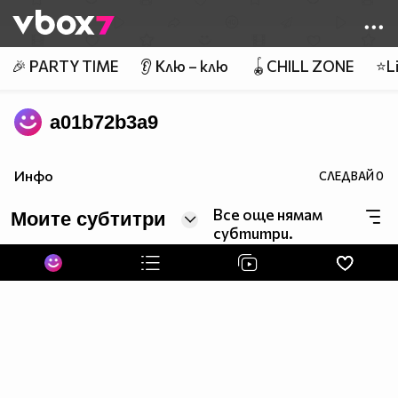
Member of
👾
🎉 PARTY TIME
👂 Клю – клю
🪀CHILL ZONE
⭐Li
a01b72b3a9
Инфо
СЛЕДВАЙ
0
Все още нямам
Моите субтитри
субтитри.