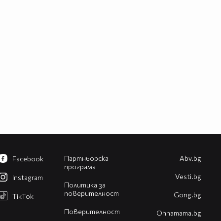
Партньорска
Abv.bg
Facebook
програма
Vesti.bg
Instagram
Политика за
поверителност
Gong.bg
TikTok
Поверителност
Оhnamama.bg