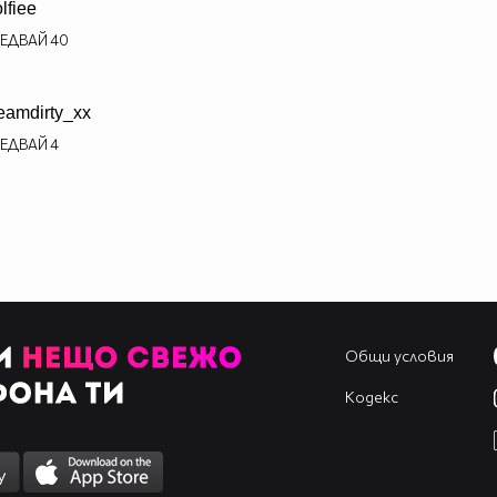
lfiee
ЕДВАЙ
40
eamdirty_xx
ЕДВАЙ
4
Общи условия
Кодекс