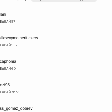
lani
ЕДВАЙ
87
allxsexymotherfuckers
ЕДВАЙ
158
caphonia
ЕДВАЙ
69
mzi93
ЕДВАЙ
2877
ss_gomez_dobrev