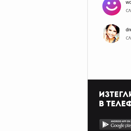
wo
СЛ
dr
СЛ