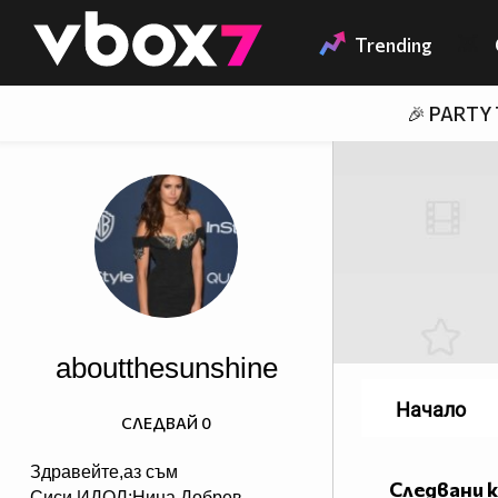
Member of
👾
Trending
🎉 PARTY
aboutthesunshine
Начало
СЛЕДВАЙ
0
Здравейте,аз съм
Следвани 
Сиси.ИДОЛ:Нина Добрев.