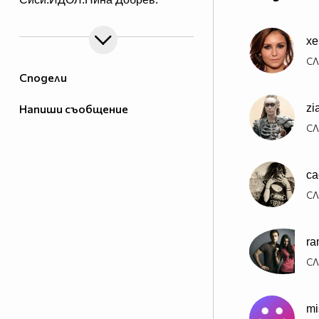
xe
СЛ
Сподели
Напиши съобщение
zi
СЛ
ca
СЛ
ra
СЛ
mi