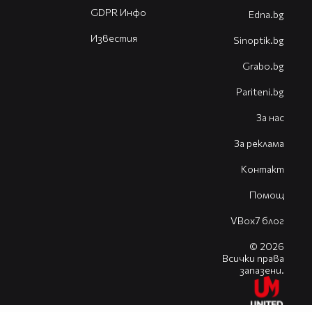
GDPR Инфо
Edna.bg
Известия
Sinoptik.bg
Grabo.bg
Pariteni.bg
За нас
За реклама
Контакт
Помощ
VBox7 блог
© 2026
Всички права
запазени.