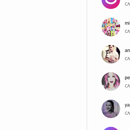
СЛ
mi
СЛ
an
СЛ
pe
СЛ
y
СЛ