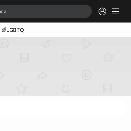
🌈LGBTQ