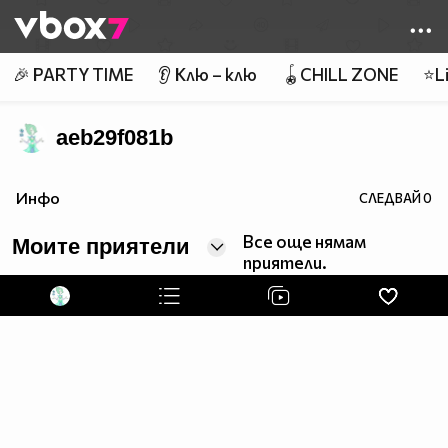
Member of
👾
🎉 PARTY TIME
👂 Клю – клю
🪀CHILL ZONE
⭐Li
aeb29f081b
Инфо
СЛЕДВАЙ
0
Все още нямам
Моите приятели
приятели.