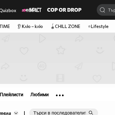
Quizbox
 TIME
👂 Клю – клю
🪀CHILL ZONE
⭐Lifestyle
Плейлисти
Любими
|
тели