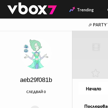
Member of
👾
Trending
🎉 PARTY
aeb29f081b
Начало
СЛЕДВАЙ
0
Последова