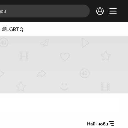
🌈LGBTQ
Най-нови