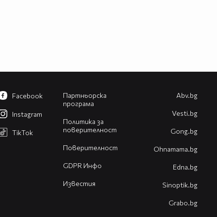
Партньорска
Abv.bg
Facebook
програма
Vesti.bg
Instagram
Политика за
поверителност
Gong.bg
TikTok
Поверителност
Оhnamama.bg
GDPR Инфо
Edna.bg
Известия
Sinoptik.bg
Grabo.bg