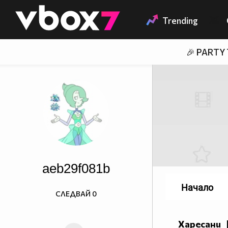
Member of
👾
Trending
🎉 PARTY
aeb29f081b
Начало
СЛЕДВАЙ
0
Харесани