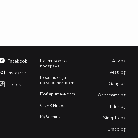
Партньорска
Abv.bg
Facebook
програма
Vesti.bg
Instagram
Политика за
поверителност
Gong.bg
TikTok
Поверителност
Оhnamama.bg
GDPR Инфо
Edna.bg
Известия
Sinoptik.bg
Grabo.bg