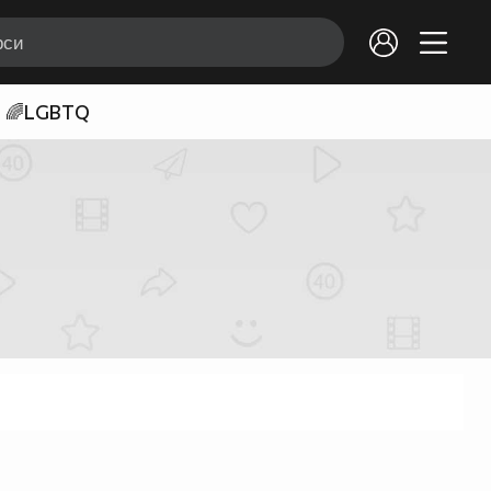
🌈LGBTQ