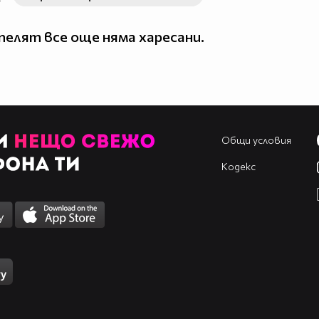
елят все още няма харесани.
Общи условия
Кодекс