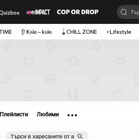
Quizbox
 TIME
👂 Клю – клю
🪀CHILL ZONE
⭐Lifestyle
Плейлисти
Любими
|