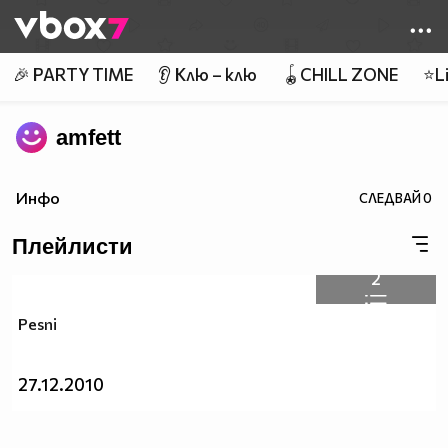
Member of
👾
🎉 PARTY TIME
👂 Клю – клю
🪀CHILL ZONE
⭐Li
amfett
Инфо
СЛЕДВАЙ
0
Плейлисти
2
Pesni
27.12.2010