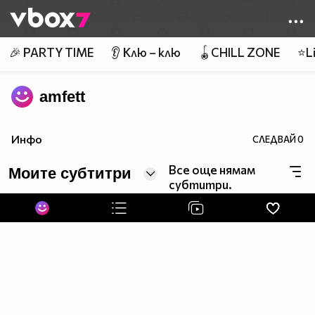
Member of
👾
🎉 PARTY TIME
👂 Клю – клю
🪀CHILL ZONE
⭐Li
amfett
Инфо
СЛЕДВАЙ
0
Все още нямам
Моите субтитри
субтитри.