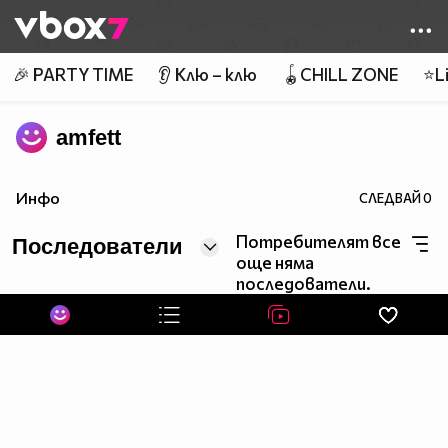
Member of
👾
🎉 PARTY TIME
👂 Клю – клю
🪀CHILL ZONE
⭐Li
amfett
Инфо
СЛЕДВАЙ
0
Потребителят все
Последователи
още няма
последователи.