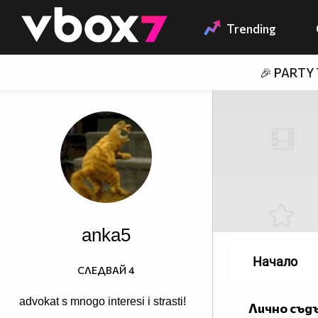
Member of
👾
Trending
🎉 PARTY
anka5
Начало
СЛЕДВАЙ
4
advokat s mnogo interesi i strasti!
Лично съд