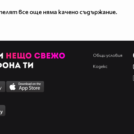
елят все още няма качено съдържание.
Общи условия
Кодекс