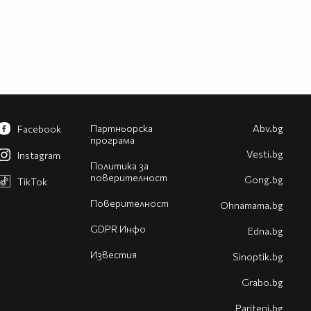
Партньорска
Abv.bg
Facebook
програма
Vesti.bg
Instagram
Политика за
поверителност
Gong.bg
TikTok
Поверителност
Оhnamama.bg
GDPR Инфо
Edna.bg
Известия
Sinoptik.bg
Grabo.bg
Pariteni.bg