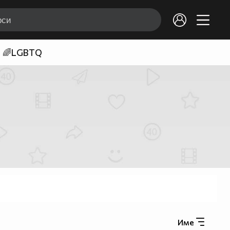
🌈LGBTQ
Име