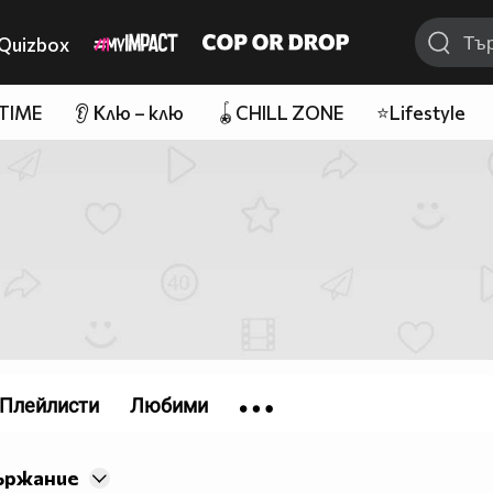
Quizbox
 TIME
👂 Клю – клю
🪀CHILL ZONE
⭐Lifestyle
Плейлисти
Любими
ържание