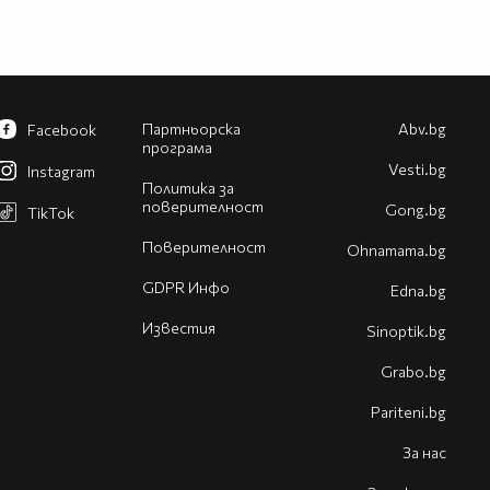
Партньорска
Abv.bg
Facebook
програма
Vesti.bg
Instagram
Политика за
поверителност
Gong.bg
TikTok
Поверителност
Оhnamama.bg
GDPR Инфо
Edna.bg
Известия
Sinoptik.bg
Grabo.bg
Pariteni.bg
За нас