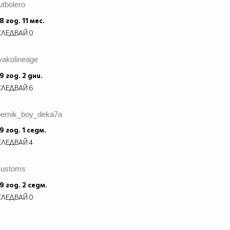
utbolero
8 год. 11 мес.
СЛЕДВАЙ
0
vakolineage
9 год. 2 дни.
СЛЕДВАЙ
6
pernik_boy_deka7a
9 год. 1 седм.
СЛЕДВАЙ
4
customs
9 год. 2 седм.
СЛЕДВАЙ
0