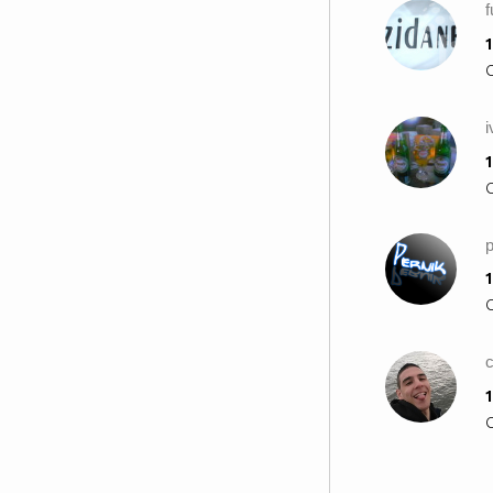
f
1
i
1
1
1