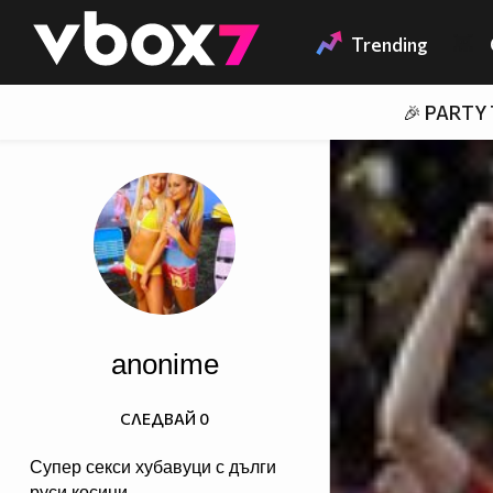
Member of
👾
Trending
🎉 PARTY
anonime
СЛЕДВАЙ
0
Супер секси хубавуци с дълги
руси косици ...