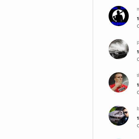
m
1
1
1
b
1