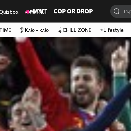
Quizbox
 TIME
👂 Клю – клю
🪀CHILL ZONE
⭐Lifestyle