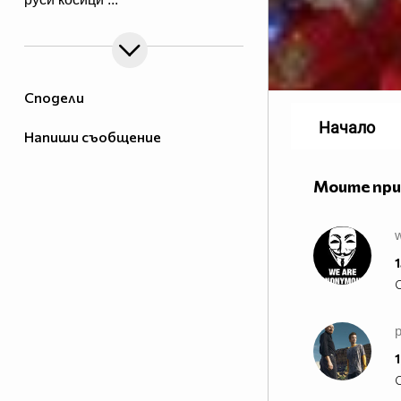
Сподели
Начало
Напиши съобщение
Моите пр
1
p
1