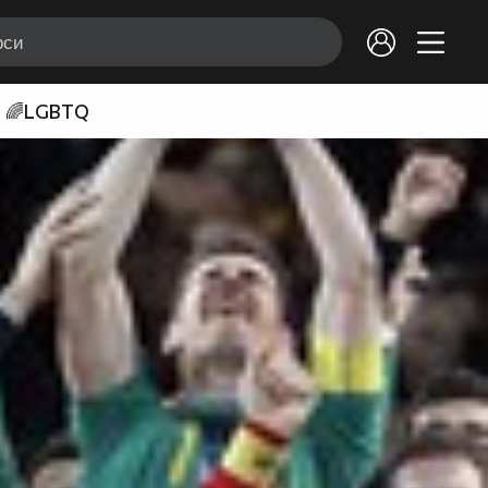
🌈LGBTQ