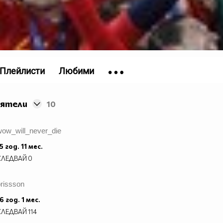
Плейлисти
Любими
иятели
10
wow_will_never_die
5 год. 11 мес.
СЛЕДВАЙ
0
rissson
6 год. 1 мес.
СЛЕДВАЙ
114