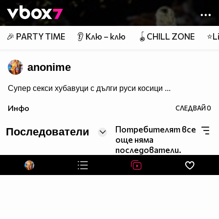
Member of
👾
🎉 PARTY TIME
👂 Клю – клю
🪀CHILL ZONE
⭐Li
anonime
Супер секси хубавуци с дълги руси косици ...
Инфо
СЛЕДВАЙ
0
Потребителят все
Последователи
още няма
последователи.