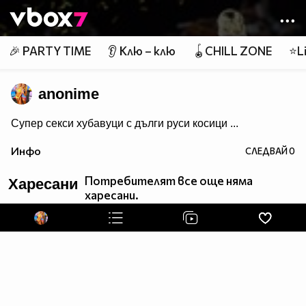
Member of
👾
🎉 PARTY TIME
👂 Клю – клю
🪀CHILL ZONE
⭐Li
anonime
Супер секси хубавуци с дълги руси косици ...
Инфо
СЛЕДВАЙ
0
Потребителят все още няма
Харесани
харесани.