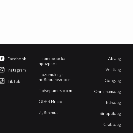
Партньорска
Abv.bg
Facebook
програма
Vesti.bg
Instagram
Политика за
поверителност
Gong.bg
TikTok
Поверителност
Оhnamama.bg
GDPR Инфо
Edna.bg
Известия
Sinoptik.bg
Grabo.bg