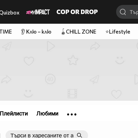
Quizbox
 TIME
👂 Клю – клю
🪀CHILL ZONE
⭐Lifestyle
Плейлисти
Любими
|