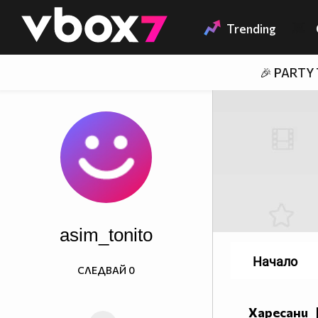
Member of
👾
Trending
🎉 PARTY
asim_tonito
Начало
СЛЕДВАЙ
0
Харесани