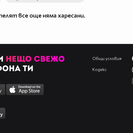
елят все още няма харесани.
Общи условия
Кодекс