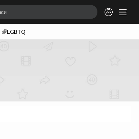
🌈LGBTQ