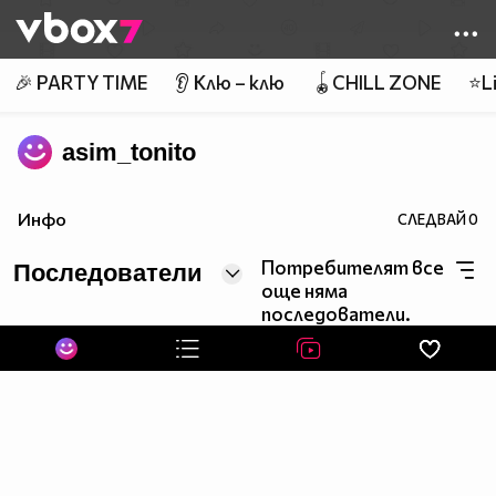
Member of
👾
🎉 PARTY TIME
👂 Клю – клю
🪀CHILL ZONE
⭐Li
asim_tonito
Инфо
СЛЕДВАЙ
0
Потребителят все
Последователи
още няма
последователи.