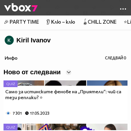
Member of
👾
🎉 PARTY TIME
👂 Клю – клю
🪀CHILL ZONE
⭐Li
Kiril Ivanov
Инфо
СЛЕДВАЙ
0
Ново от следвани
QUIZ
Само за истинските фенове на „Приятели“: чий са
тези реплики? ⭐
7 301
17.05.2023
QUIZ