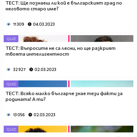
ТЕСТ: Ще познаеш ли кой е българският град по
неговото старо име?
11 309
04.03.2023
QUIZ
ТЕСТ: Въпросите не са лесни, но ще разкрият
твоята интелигентност
32 927
02.03.2023
QUIZ
ТЕСТ: Всяко малко българче знае тези факти за
родината! А ти?
13 056
02.03.2023
QUIZ