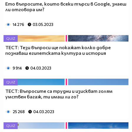
Ето въпросите, които всеки търси в Google, знаеш
ли отговора им?
14 276
03.05.2023
QUIZ
ТЕСТ: Тези въпроси ще покажат колко добре
познаваш египетската култура и история
9 914
04.03.2023
QUIZ
ТЕСТ: Въпросите са трудни и изискват голям
умствен багаж, ти имаш ли го?
25 268
04.03.2023
QUIZ