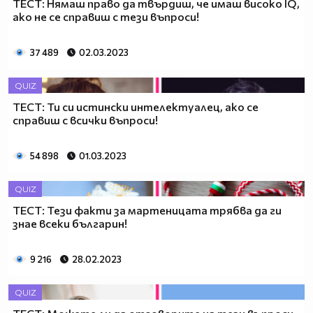
ТЕСТ: Нямаш право да твърдиш, че имаш високо IQ,
ако не се справиш с тези въпроси!
37 489
02.03.2023
QUIZ
ТЕСТ: Ти си истински интелектуалец, ако се
справиш с всички въпроси!
54 898
01.03.2023
QUIZ
ТЕСТ: Тези факти за мартеницата трябва да ги
знае всеки българин!
9 216
28.02.2023
QUIZ