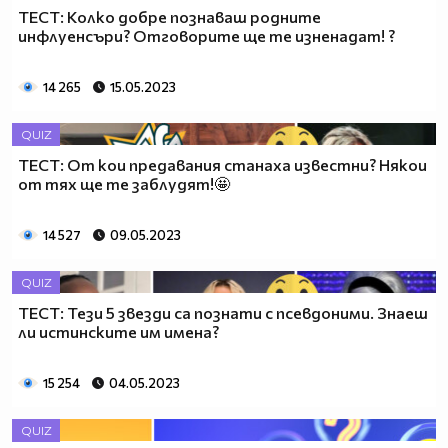
ТЕСТ: Колко добре познаваш родните
инфлуенсъри? Отговорите ще те изненадат! ?
14 265
15.05.2023
QUIZ
ТЕСТ: От кои предавания станаха известни? Някои
от тях ще те заблудят!🤩
14 527
09.05.2023
QUIZ
ТЕСТ: Тези 5 звезди са познати с псевдоними. Знаеш
ли истинските им имена?
15 254
04.05.2023
QUIZ