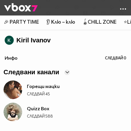
Member of
👾
🎉 PARTY TIME
👂 Клю – клю
🪀CHILL ZONE
⭐Li
Kiril Ivanov
Инфо
СЛЕДВАЙ
0
Следвани канали
Горещи мацки
СЛЕДВАЙ
45
Quizz Box
СЛЕДВАЙ
588